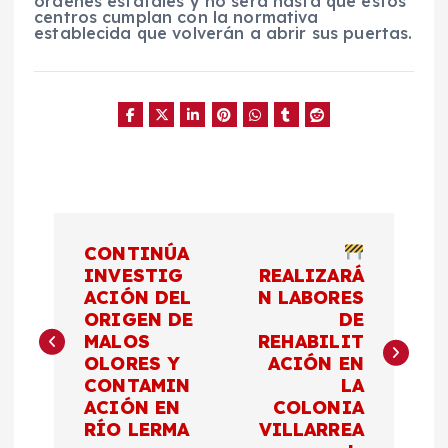
órdenes estatales y no será hasta que estos
centros cumplan con la normativa
establecida que volverán a abrir sus puertas.
N
CONTINÚA
a
INVESTIG
REALIZARÁ
ACIÓN DEL
N LABORES
ORIGEN DE
DE
v
MALOS
REHABILIT
OLORES Y
ACIÓN EN
e
CONTAMIN
LA
ACIÓN EN
COLONIA
g
RÍO LERMA
VILLARREA