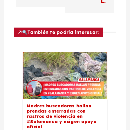
L.
a
c
También te podría interesar:
i
ó
n
d
e
e
Madres buscadoras hallan
prendas enterradas con
rastros de violencia en
n
#Salamanca y exigen apoyo
oficial