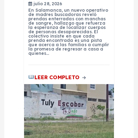
t
julio 28, 2026
En Salamanca, un nuevo operativo
de madres buscadoras reveló
r
prendas enterradas con manchas
de sangre, hallazgo que refuerza
la esperanza de localizar cuerpos
de personas desaparecidas. El
a
colectivo insiste en que cada
prenda encontrada es una pista
que acerca a las familias a cumplir
d
la promesa de regresar a casa a
quienes…
a
LEER COMPLETO
s