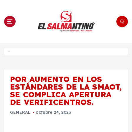
S
a
l
t
a
r
a
l
c
o
El Salmantino - medios/noticias/editorial
n
t
e
Inicio
n
i
d
o
POR AUMENTO EN LOS
ESTÁNDARES DE LA SMAOT,
SE COMPLICA APERTURA
DE VERIFICENTROS.
GENERAL
octubre 24, 2023