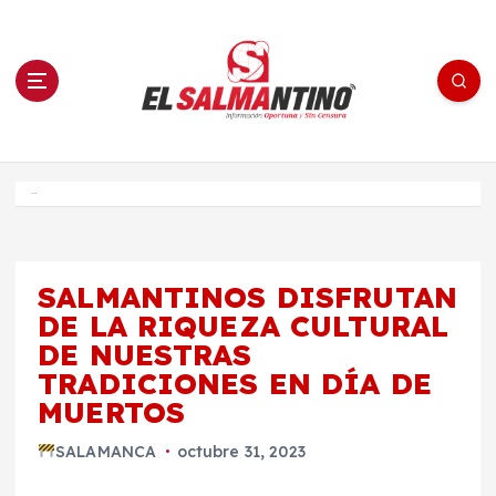
S
a
l
t
a
r
a
l
c
o
El Salmantino - medios/noticias/editorial
n
t
e
Inicio
n
i
d
o
SALMANTINOS DISFRUTAN
DE LA RIQUEZA CULTURAL
DE NUESTRAS
TRADICIONES EN DÍA DE
MUERTOS
SALAMANCA
octubre 31, 2023