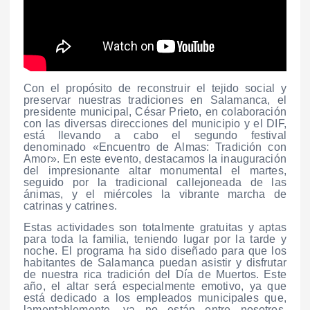
Con el propósito de reconstruir el tejido social y
preservar nuestras tradiciones en Salamanca, el
presidente municipal, César Prieto, en colaboración
con las diversas direcciones del municipio y el DIF,
está llevando a cabo el segundo festival
denominado «Encuentro de Almas: Tradición con
Amor». En este evento, destacamos la inauguración
del impresionante altar monumental el martes,
seguido por la tradicional callejoneada de las
ánimas, y el miércoles la vibrante marcha de
catrinas y catrines.
Estas actividades son totalmente gratuitas y aptas
para toda la familia, teniendo lugar por la tarde y
noche. El programa ha sido diseñado para que los
habitantes de Salamanca puedan asistir y disfrutar
de nuestra rica tradición del Día de Muertos. Este
año, el altar será especialmente emotivo, ya que
está dedicado a los empleados municipales que,
lamentablemente, ya no están entre nosotros.