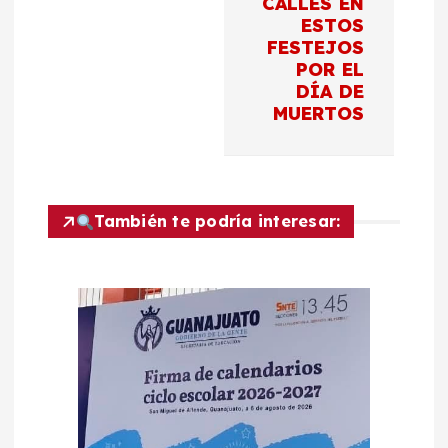
CALLES EN
i
ESTOS
FESTEJOS
ó
POR EL
DÍA DE
n
MUERTOS
d
e
También te podría interesar:
e
n
t
r