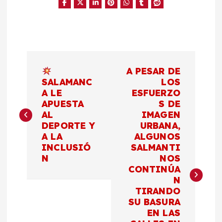
N
A PESAR DE
a
SALAMANC
LOS
A LE
ESFUERZO
APUESTA
S DE
v
AL
IMAGEN
DEPORTE Y
URBANA,
e
A LA
ALGUNOS
INCLUSIÓ
SALMANTI
g
N
NOS
CONTINÚA
a
N
TIRANDO
c
SU BASURA
EN LAS