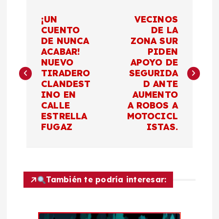
N
¡UN
VECINOS
a
CUENTO
DE LA
DE NUNCA
ZONA SUR
ACABAR!
PIDEN
v
NUEVO
APOYO DE
TIRADERO
SEGURIDA
e
CLANDEST
D ANTE
INO EN
AUMENTO
g
CALLE
A ROBOS A
ESTRELLA
MOTOCICL
a
FUGAZ
ISTAS.
c
i
También te podría interesar:
ó