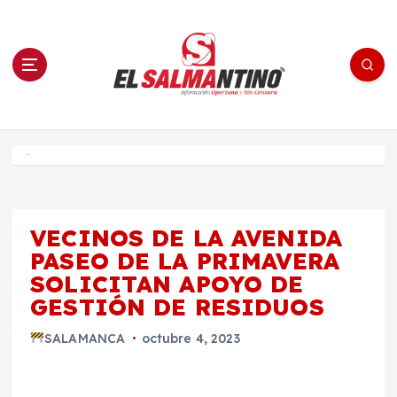
S
a
l
t
a
r
a
l
c
o
El Salmantino - medios/noticias/editorial
n
t
e
Inicio
n
i
d
o
VECINOS DE LA AVENIDA
PASEO DE LA PRIMAVERA
SOLICITAN APOYO DE
GESTIÓN DE RESIDUOS
SALAMANCA
octubre 4, 2023