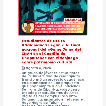
n
d
e
e
Estudiantes de DICIS
#Salamanca llegan a la final
n
nacional del «Game Jam» del
INAH en el Castillo de
t
Chapultepec con videojuego
sobre patrimonio cultural
agosto 6, 2026
r
Un grupo de jóvenes estudiantes
de la Universidad de Guanajuato
transformó un proyecto académico
a
en Salamanca en una propuesta
que hoy compite a nivel nacional.
Se trata de Xibal-Ha, videojuego
d
creado por estudiantes de Artes
Digitales del Campus Irapuato–
Salamanca, inspirado en el cenote
Hoyo Negro de Tulum y
desarrollado para el Game…