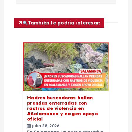
c
i
También te podría interesar:
ó
n
d
e
e
Madres buscadoras hallan
n
prendas enterradas con
rastros de violencia en
t
#Salamanca y exigen apoyo
oficial
julio 28, 2026
r
En Salamanca, un nuevo operativo