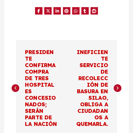
N
PRESIDEN
INEFICIEN
a
TE
TE
CONFIRMA
SERVICIO
COMPRA
DE
v
DE TRES
RECOLECC
HOSPITAL
IÓN DE
e
ES
BASURA EN
CONCESIO
SILAO,
g
NADOS;
OBLIGA A
SERÁN
CIUDADAN
a
PARTE DE
OS A
LA NACIÓN
QUEMARLA.