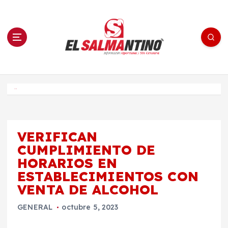
S
a
l
t
a
r
a
l
c
o
El Salmantino - medios/noticias/editorial
n
t
e
Inicio
n
i
d
o
VERIFICAN
CUMPLIMIENTO DE
HORARIOS EN
ESTABLECIMIENTOS CON
VENTA DE ALCOHOL
GENERAL
octubre 5, 2023