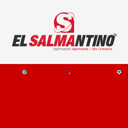
El Salmantino - medios/noticias/editorial
NAL
EL MUNDO
EDITORIALES
D