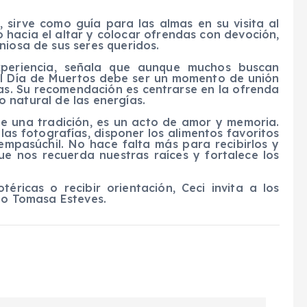
, sirve como guía para las almas en su visita al
 hacia el altar y colocar ofrendas con devoción,
niosa de sus seres queridos.
experiencia, señala que aunque muchos buscan
 el Día de Muertos debe ser un momento de unión
as. Su recomendación es centrarse en la ofrenda
jo natural de las energías.
e una tradición, es un acto de amor y memoria.
as fotografías, disponer los alimentos favoritos
empasúchil. No hace falta más para recibirlos y
e nos recuerda nuestras raíces y fortalece los
éricas o recibir orientación, Ceci invita a los
ado Tomasa Esteves.