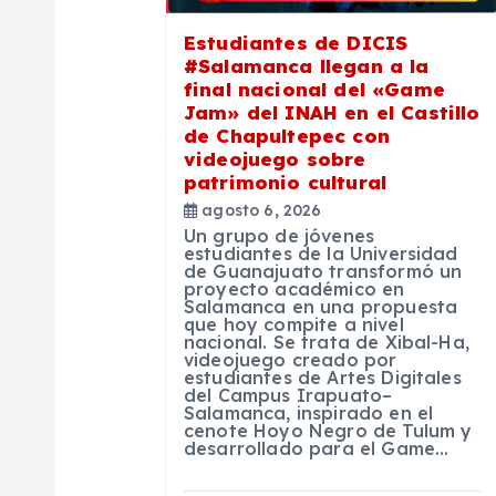
ó
Estudiantes de DICIS
n
#Salamanca llegan a la
final nacional del «Game
Jam» del INAH en el Castillo
d
de Chapultepec con
videojuego sobre
e
patrimonio cultural
agosto 6, 2026
Un grupo de jóvenes
e
estudiantes de la Universidad
de Guanajuato transformó un
proyecto académico en
n
Salamanca en una propuesta
que hoy compite a nivel
nacional. Se trata de Xibal-Ha,
videojuego creado por
t
estudiantes de Artes Digitales
del Campus Irapuato–
Salamanca, inspirado en el
r
cenote Hoyo Negro de Tulum y
desarrollado para el Game…