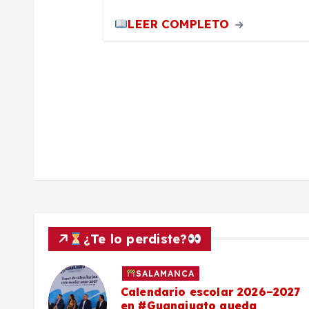
a
LEER COMPLETO
d
a
s
¿Te lo perdiste?
SALAMANCA
Calendario escolar 2026–2027
al
en #Guanajuato queda