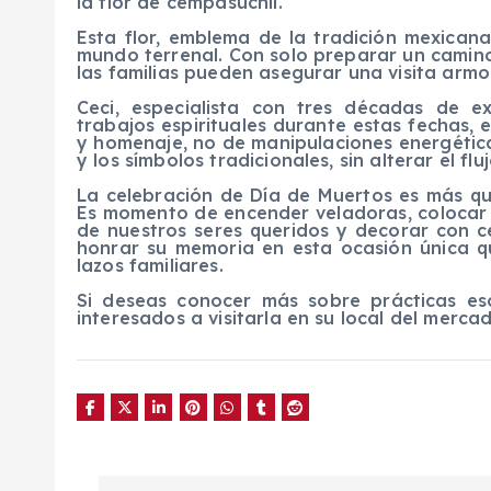
la flor de cempasúchil.
Esta flor, emblema de la tradición mexicana
mundo terrenal. Con solo preparar un camino
las familias pueden asegurar una visita armo
Ceci, especialista con tres décadas de 
trabajos espirituales durante estas fechas,
y homenaje, no de manipulaciones energétic
y los símbolos tradicionales, sin alterar el flu
La celebración de Día de Muertos es más qu
Es momento de encender veladoras, colocar l
de nuestros seres queridos y decorar con c
honrar su memoria en esta ocasión única qu
lazos familiares.
Si deseas conocer más sobre prácticas esot
interesados a visitarla en su local del merc