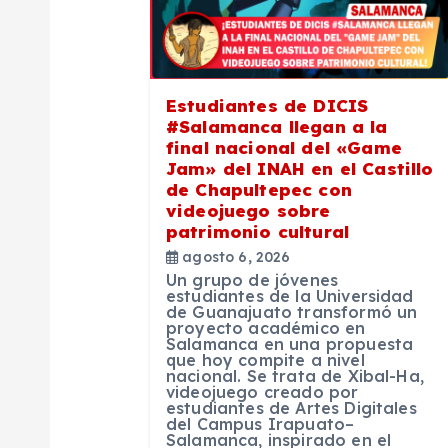
i
ó
n
Estudiantes de DICIS
#Salamanca llegan a la
final nacional del «Game
d
Jam» del INAH en el Castillo
de Chapultepec con
e
videojuego sobre
patrimonio cultural
agosto 6, 2026
e
Un grupo de jóvenes
estudiantes de la Universidad
de Guanajuato transformó un
n
proyecto académico en
Salamanca en una propuesta
que hoy compite a nivel
t
nacional. Se trata de Xibal-Ha,
videojuego creado por
estudiantes de Artes Digitales
del Campus Irapuato–
Salamanca, inspirado en el