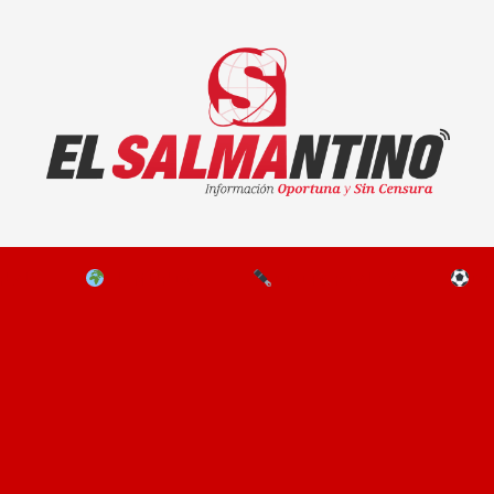
El Salmantino - medios/noticias/editorial
NAL
EL MUNDO
EDITORIALES
D