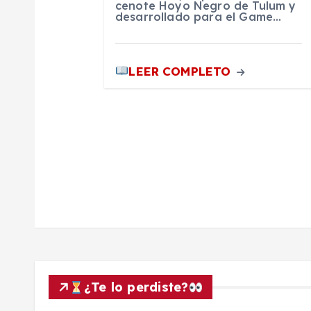
r
cenote Hoyo Negro de Tulum y
desarrollado para el Game…
a
d
LEER COMPLETO
a
s
¿Te lo perdiste?