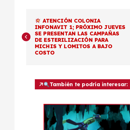
N
ATENCIÓN COLONIA
INFONAVIT 1; PRÓXIMO JUEVES
a
SE PRESENTAN LAS CAMPAÑAS
DE ESTERILIZACIÓN PARA
v
MICHIS Y LOMITOS A BAJO
COSTO
e
g
También te podría interesar:
a
c