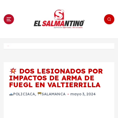
S
a
l
t
a
r
a
l
c
o
El Salmantino - medios/noticias/editorial
n
t
e
Inicio
n
i
d
o
DOS LESIONADOS POR
IMPACTOS DE ARMA DE
FUEGL EN VALTIERRILLA
POLICIACA
,
SALAMANCA
mayo 3, 2024