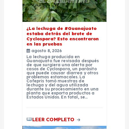
e
n
t
¿La lechuga de #Guanajuato
estaba detrás del brote de
Cyclospora? Esto encontraron
r
en las pruebas
agosto 8, 2026
a
La lechuga producida en
Guanajuato fue revisada después
de que surgiera una alerta por
casos de Cyclospora, un parásito
d
que puede causar diarrea y otros
problemas estomacales. La
Cofepris tomó muestras de
a
lechuga y del agua utilizada
durante su procesamiento en una
planta que exporta productos a
Estados Unidos. En total, se…
s
LEER COMPLETO