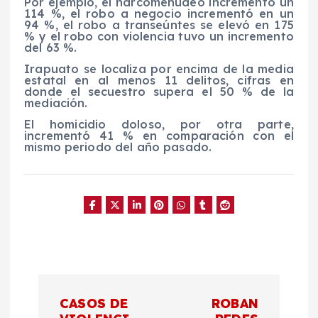
Por ejemplo, el narcomenudeo incrementó un
114 %, el robo a negocio incrementó en un
94 %, el robo a transeúntes se elevó en 175
% y el robo con violencia tuvo un incremento
del 63 %.
Irapuato se localiza por encima de la media
estatal en al menos 11 delitos, cifras en
donde el secuestro supera el 50 % de la
mediación.
El homicidio doloso, por otra parte,
incrementó 41 % en comparación con el
mismo periodo del año pasado.
N
CASOS DE
ROBAN