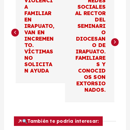
a
VIOLENCI
REDES
A
SOCIALES
FAMILIAR
AL RECTOR
v
EN
DEL
IRAPUATO,
SEMINARI
e
VAN EN
O
INCREMEN
DIOCESAN
g
TO.
O DE
VÍCTIMAS
IRAPUATO.
a
NO
FAMILIARE
SOLICITA
S Y
c
N AYUDA
CONOCID
OS SON
EXTORSIO
i
NADOS.
ó
n
También te podría interesar: