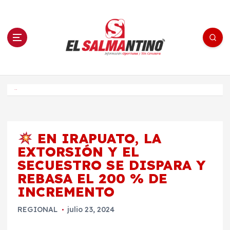
S
a
l
t
a
r
a
l
c
o
El Salmantino - medios/noticias/editorial
n
t
e
Inicio
n
i
d
o
EN IRAPUATO, LA
EXTORSIÓN Y EL
SECUESTRO SE DISPARA Y
REBASA EL 200 % DE
INCREMENTO
REGIONAL
julio 23, 2024