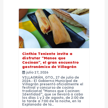
d
e
e
n
t
Cinthia Teniente invita a
r
disfrutar “Manos que
Cocinan”, el gran encuentro
gastronómico de Villagrán
a
julio 27, 2026
VILLAGRÁN, GTO., 27 de julio de
d
2026.- El Gobierno Municipal de
Villagrán presentó oficialmente el
festival y concurso de cocina
tradicional “Manos que Cocinan:
a
Identidad”, que se llevará a cabo
los días 1 y 2 de agosto, de 2:00 de
la tarde a 7:00 de la noche, en la
s
Explanada de la…