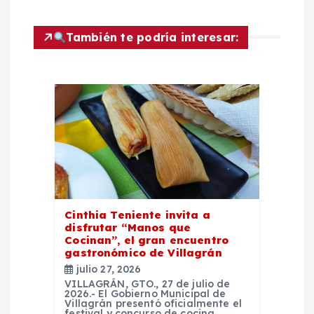
i
ó
También te podría interesar:
n
d
e
e
n
Cinthia Teniente invita a
disfrutar “Manos que
t
Cocinan”, el gran encuentro
gastronómico de Villagrán
r
julio 27, 2026
VILLAGRÁN, GTO., 27 de julio de
2026.- El Gobierno Municipal de
a
Villagrán presentó oficialmente el
festival y concurso de cocina