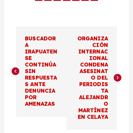
N
BUSCADOR
ORGANIZA
a
A
CIÓN
IRAPUATEN
INTERNAC
SE
IONAL
v
CONTINÚA
CONDENA
SIN
ASESINAT
e
RESPUESTA
O DEL
S ANTE
PERIODIS
g
DENUNCIA
TA
POR
ALEJANDR
a
AMENAZAS
O
MARTÍNEZ
c
EN CELAYA