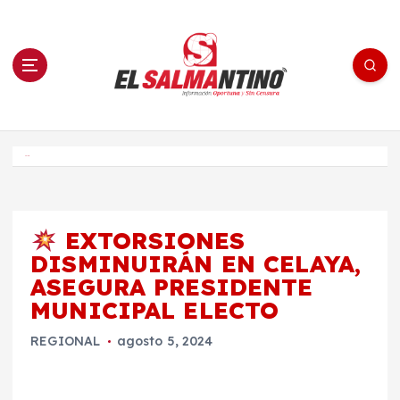
S
a
l
t
a
r
a
l
c
o
El Salmantino - medios/noticias/editorial
n
t
e
Inicio
n
i
d
o
EXTORSIONES
DISMINUIRÁN EN CELAYA,
ASEGURA PRESIDENTE
MUNICIPAL ELECTO
REGIONAL
agosto 5, 2024