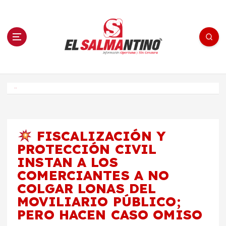
S
a
l
t
a
r
a
l
c
o
El Salmantino - medios/noticias/editorial
n
t
e
Inicio
n
i
d
o
FISCALIZACIÓN Y
PROTECCIÓN CIVIL
INSTAN A LOS
COMERCIANTES A NO
COLGAR LONAS DEL
MOVILIARIO PÚBLICO;
PERO HACEN CASO OMISO