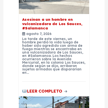
n
t
Asesinan a un hombre en
vulcanizadora de Los Sauces,
r
#Salamanca
agosto 7, 2026
a
La tarde de este viernes, un
hombre perdió la vida luego de
haber sido agredido con arma de
d
fuego mientras se encontraba en
una vulcanizadora de Los Sauces,
en #Salamanca. Los hechos
ocurrieron sobre la Avenida
a
Mercurial, en la colonia Los Sauces,
donde según se dijo, arribaron
sujetos armados que dispararían
s
en…
LEER COMPLETO