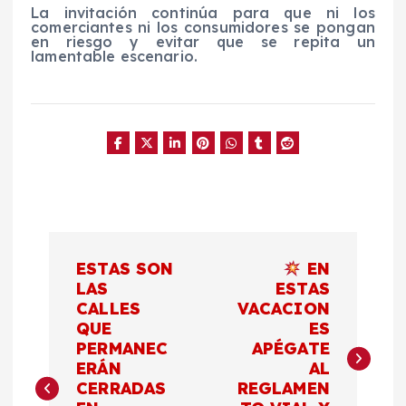
La invitación continúa para que ni los
comerciantes ni los consumidores se pongan
en riesgo y evitar que se repita un
lamentable escenario.
N
ESTAS SON
EN
a
LAS
ESTAS
CALLES
VACACION
QUE
ES
v
PERMANEC
APÉGATE
ERÁN
AL
e
CERRADAS
REGLAMEN