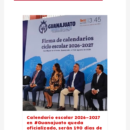
n
d
e
e
n
t
r
a
Calendario escolar 2026–2027
d
en #Guanajuato queda
oficializado, serán 190 días de