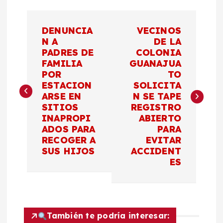
N
DENUNCIA
VECINOS
a
N A
DE LA
PADRES DE
COLONIA
FAMILIA
GUANAJUA
v
POR
TO
ESTACION
SOLICITA
e
ARSE EN
N SE TAPE
SITIOS
REGISTRO
g
INAPROPI
ABIERTO
ADOS PARA
PARA
a
RECOGER A
EVITAR
SUS HIJOS
ACCIDENT
c
ES
i
ó
También te podría interesar: