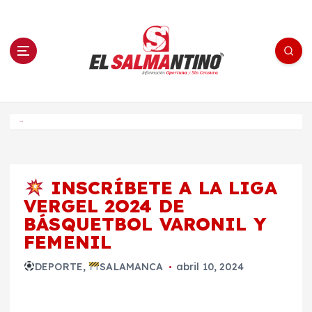
S
a
l
t
a
r
a
l
c
o
El Salmantino - medios/noticias/editorial
n
t
e
Inicio
n
i
d
o
INSCRÍBETE A LA LIGA
VERGEL 2O24 DE
BÁSQUETBOL VARONIL Y
FEMENIL
DEPORTE
,
SALAMANCA
abril 10, 2024