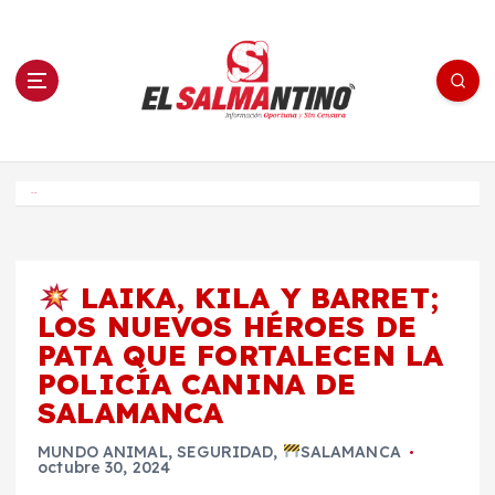
S
a
l
t
a
r
a
l
c
o
El Salmantino - medios/noticias/editorial
n
t
e
Inicio
n
i
d
o
LAIKA, KILA Y BARRET;
LOS NUEVOS HÉROES DE
PATA QUE FORTALECEN LA
POLICÍA CANINA DE
SALAMANCA
MUNDO ANIMAL
,
SEGURIDAD
,
SALAMANCA
octubre 30, 2024