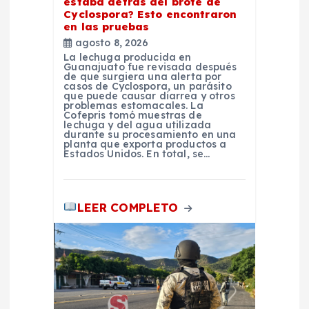
r
estaba detrás del brote de
Cyclospora? Esto encontraron
a
en las pruebas
agosto 8, 2026
La lechuga producida en
d
Guanajuato fue revisada después
de que surgiera una alerta por
casos de Cyclospora, un parásito
a
que puede causar diarrea y otros
problemas estomacales. La
Cofepris tomó muestras de
lechuga y del agua utilizada
s
durante su procesamiento en una
planta que exporta productos a
Estados Unidos. En total, se…
LEER COMPLETO