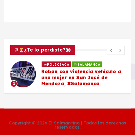
¿Te lo perdiste?
SALAMANCA
a
Peregrinos temen por su
seguridad tras recientes
asaltos en carreteras que
conectan con #Salamanca
4
Copyright © 2026 El Salmantino | Todos los derechos
reservados.