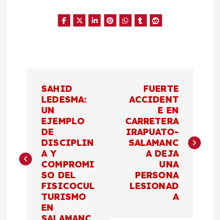
N
SAHID
FUERTE
a
LEDESMA:
ACCIDENT
UN
E EN
EJEMPLO
CARRETERA
v
DE
IRAPUATO-
DISCIPLIN
SALAMANC
e
A Y
A DEJA
COMPROMI
UNA
g
SO DEL
PERSONA
FISICOCUL
LESIONAD
a
TURISMO
A
EN
SALAMANC