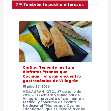
c
También te podría interesar:
i
ó
n
d
e
Cinthia Teniente invita a
e
disfrutar “Manos que
Cocinan”, el gran encuentro
gastronómico de Villagrán
n
julio 27, 2026
VILLAGRÁN, GTO., 27 de julio de
2026.- El Gobierno Municipal de
t
Villagrán presentó oficialmente el
festival y concurso de cocina
tradicional “Manos que Cocinan:
Identidad”, que se llevará a cabo