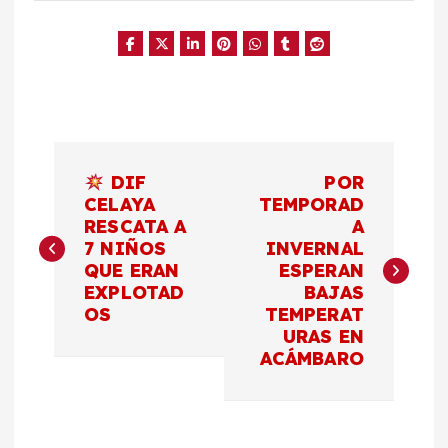
N
DIF
POR
a
CELAYA
TEMPORAD
RESCATA A
A
7 NIÑOS
INVERNAL
v
QUE ERAN
ESPERAN
EXPLOTAD
BAJAS
e
OS
TEMPERAT
URAS EN
g
ACÁMBARO
a