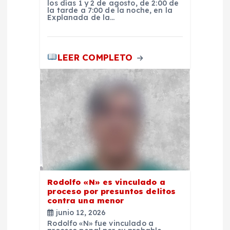
r
los días 1 y 2 de agosto, de 2:00 de
la tarde a 7:00 de la noche, en la
Explanada de la…
a
d
LEER COMPLETO
a
s
Rodolfo «N» es vinculado a
proceso por presuntos delitos
contra una menor
junio 12, 2026
Rodolfo «N» fue vinculado a