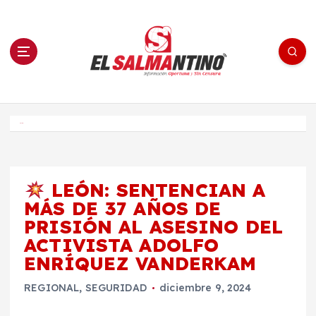
S
a
l
t
a
r
a
l
c
o
El Salmantino - medios/noticias/editorial
n
t
e
Inicio
n
i
d
o
LEÓN: SENTENCIAN A
MÁS DE 37 AÑOS DE
PRISIÓN AL ASESINO DEL
ACTIVISTA ADOLFO
ENRÍQUEZ VANDERKAM
REGIONAL
,
SEGURIDAD
diciembre 9, 2024