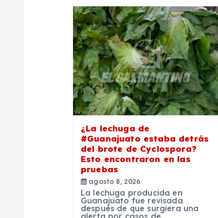
a
c
i
ó
n
¿La lechuga de
#Guanajuato estaba detrás
d
del brote de Cyclospora?
Esto encontraron en las
pruebas
e
agosto 8, 2026
La lechuga producida en
e
Guanajuato fue revisada
después de que surgiera una
alerta por casos de