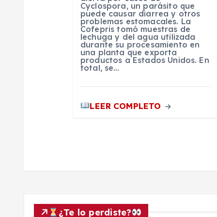
Cyclospora, un parásito que
n
puede causar diarrea y otros
problemas estomacales. La
Cofepris tomó muestras de
t
lechuga y del agua utilizada
durante su procesamiento en
una planta que exporta
productos a Estados Unidos. En
r
total, se…
a
LEER COMPLETO
d
a
s
¿Te lo perdiste?