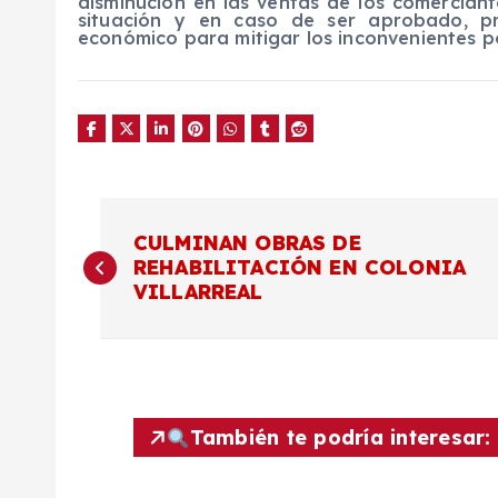
disminución en las ventas de los comercian
situación y en caso de ser aprobado, p
económico para mitigar los inconvenientes po
N
CULMINAN OBRAS DE
REHABILITACIÓN EN COLONIA
a
VILLARREAL
v
e
También te podría interesar:
g