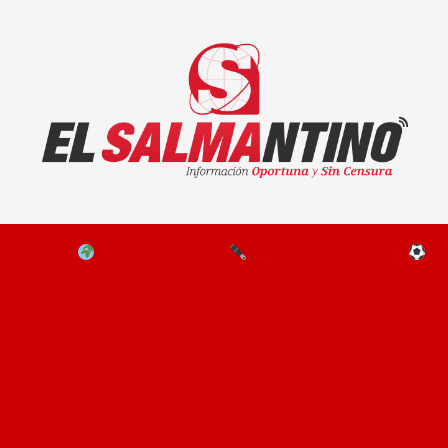
El Salmantino - medios/noticias/editorial
NAL
EL MUNDO
EDITORIALES
D