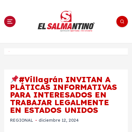
S
a
l
t
a
r
a
l
c
o
El Salmantino - medios/noticias/editorial
n
t
e
Inicio
n
i
d
o
#Villagrán INVITAN A
PLÁTICAS INFORMATIVAS
PARA INTERESADOS EN
TRABAJAR LEGALMENTE
EN ESTADOS UNIDOS
REGIONAL
diciembre 12, 2024