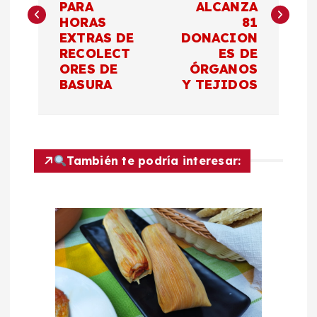
v
PARA
ALCANZA
HORAS
81
e
EXTRAS DE
DONACION
RECOLECT
ES DE
g
ORES DE
ÓRGANOS
BASURA
Y TEJIDOS
a
c
También te podría interesar:
i
ó
n
d
e