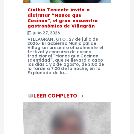
e
Cinthia Teniente invita a
disfrutar “Manos que
Cocinan”, el gran encuentro
n
gastronómico de Villagrán
julio 27, 2026
t
VILLAGRÁN, GTO., 27 de julio de
2026.- El Gobierno Municipal de
Villagrán presentó oficialmente el
festival y concurso de cocina
r
tradicional “Manos que Cocinan:
Identidad”, que se llevará a cabo
los días 1 y 2 de agosto, de 2:00 de
a
la tarde a 7:00 de la noche, en la
Explanada de la…
d
LEER COMPLETO
a
s