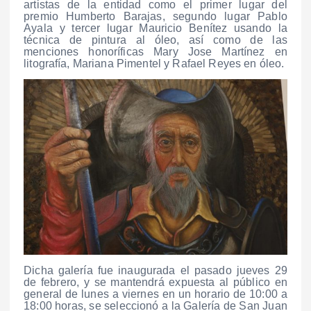
artistas de la entidad como el primer lugar del
premio Humberto Barajas, segundo lugar Pablo
Ayala y tercer lugar Mauricio Benítez usando la
técnica de pintura al óleo, así como de las
menciones honoríficas Mary Jose Martínez en
litografía, Mariana Pimentel y Rafael Reyes en óleo.
Dicha galería fue inaugurada el pasado jueves 29
de febrero, y se mantendrá expuesta al público en
general de lunes a viernes en un horario de 10:00 a
18:00 horas, se seleccionó a la Galería de San Juan