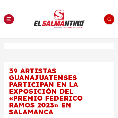
S
a
l
t
a
r
a
l
c
o
El Salmantino - medios/noticias/editorial
n
t
e
Inicio
n
i
d
o
39 ARTISTAS
GUANAJUATENSES
PARTICIPAN EN LA
EXPOSICIÓN DEL
«PREMIO FEDERICO
RAMOS 2023» EN
SALAMANCA