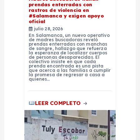
e
prendas enterradas con
rastros de violencia en
n
#Salamanca y exigen apoyo
oficial
t
julio 28, 2026
En Salamanca, un nuevo operativo
de madres buscadoras reveló
r
prendas enterradas con manchas
de sangre, hallazgo que refuerza
la esperanza de localizar cuerpos
de personas desaparecidas. El
a
colectivo insiste en que cada
prenda encontrada es una pista
que acerca a las familias a cumplir
d
la promesa de regresar a casa a
quienes…
a
LEER COMPLETO
s