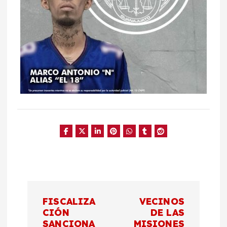
N
FISCALIZA
VECINOS
a
CIÓN
DE LAS
SANCIONA
MISIONES