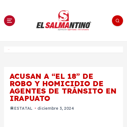
S
a
l
t
a
r
a
l
c
o
El Salmantino - medios/noticias/editorial
n
t
e
Inicio
n
i
d
o
ACUSAN A “EL 18” DE
ROBO Y HOMICIDIO DE
AGENTES DE TRÁNSITO EN
IRAPUATO
ESTATAL
diciembre 3, 2024