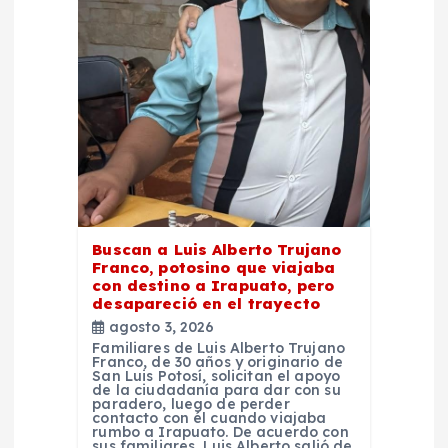
e
e
n
t
r
Buscan a Luis Alberto Trujano
a
Franco, potosino que viajaba
con destino a Irapuato, pero
d
desapareció en el trayecto
agosto 3, 2026
Familiares de Luis Alberto Trujano
a
Franco, de 30 años y originario de
San Luis Potosí, solicitan el apoyo
de la ciudadanía para dar con su
s
paradero, luego de perder
contacto con él cuando viajaba
rumbo a Irapuato. De acuerdo con
sus familiares, Luis Alberto salió de