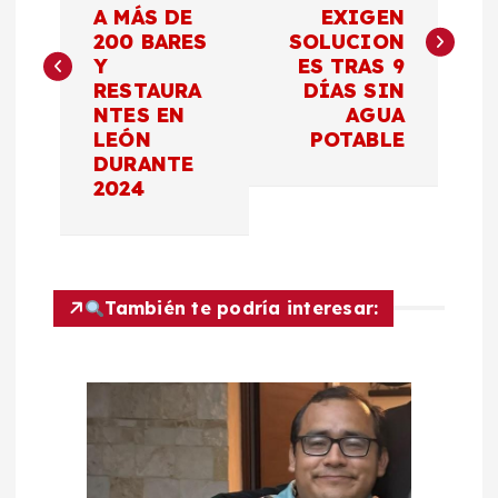
A MÁS DE
EXIGEN
v
200 BARES
SOLUCION
Y
ES TRAS 9
e
RESTAURA
DÍAS SIN
NTES EN
AGUA
g
LEÓN
POTABLE
DURANTE
a
2024
c
i
También te podría interesar:
ó
n
d