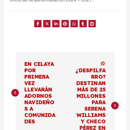
N
EN CELAYA
a
POR
¿DESPILFA
PRIMERA
RRO?
VEZ
DESTINAN
v
LLEVARÁN
MÁS DE 25
ADORNOS
MILLONES
e
NAVIDEÑO
PARA
S A
SERENA
g
COMUNIDA
WILLIAMS
DES
Y CHECO
a
PÉREZ EN