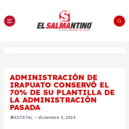
S
a
l
t
a
r
a
l
c
o
El Salmantino - medios/noticias/editorial
n
t
e
Inicio
n
i
d
o
ADMINISTRACIÓN DE
IRAPUATO CONSERVÓ EL
70% DE SU PLANTILLA DE
LA ADMINISTRACIÓN
PASADA
ESTATAL
diciembre 5, 2024