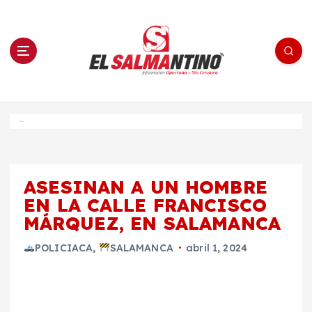
S
a
l
t
a
r
a
l
c
o
El Salmantino - medios/noticias/editorial
n
t
e
Inicio
n
i
d
o
ASESINAN A UN HOMBRE
EN LA CALLE FRANCISCO
MÁRQUEZ, EN SALAMANCA
POLICIACA
,
SALAMANCA
abril 1, 2024