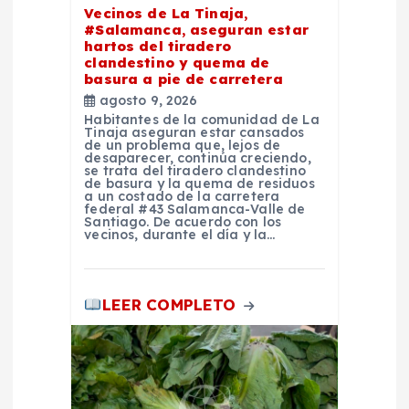
n
Vecinos de La Tinaja,
#Salamanca, aseguran estar
t
hartos del tiradero
clandestino y quema de
basura a pie de carretera
r
agosto 9, 2026
Habitantes de la comunidad de La
a
Tinaja aseguran estar cansados
de un problema que, lejos de
desaparecer, continúa creciendo,
se trata del tiradero clandestino
d
de basura y la quema de residuos
a un costado de la carretera
federal #43 Salamanca-Valle de
a
Santiago. De acuerdo con los
vecinos, durante el día y la…
s
LEER COMPLETO