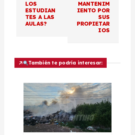
g
LOS
MANTENIM
ESTUDIAN
IENTO POR
a
TES A LAS
SUS
AULAS?
PROPIETAR
c
IOS
i
ó
También te podría interesar:
n
d
e
e