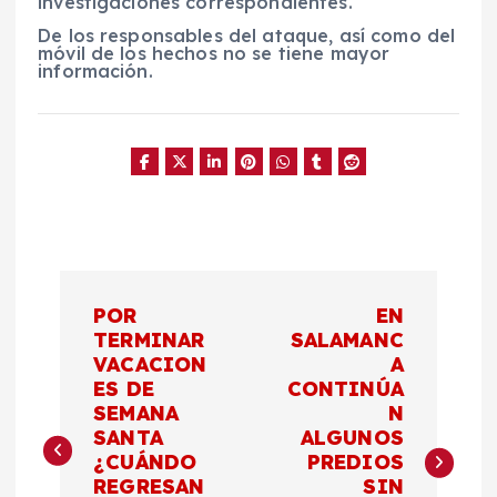
investigaciones correspondientes.
De los responsables del ataque, así como del
móvil de los hechos no se tiene mayor
información.
N
POR
EN
a
TERMINAR
SALAMANC
VACACION
A
ES DE
CONTINÚA
v
SEMANA
N
SANTA
ALGUNOS
e
¿CUÁNDO
PREDIOS
REGRESAN
SIN