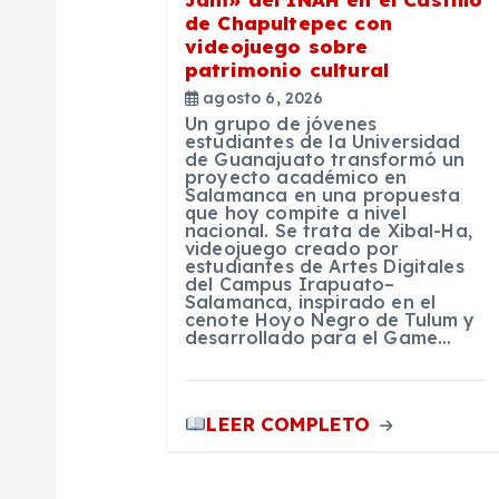
de Chapultepec con
d
videojuego sobre
patrimonio cultural
e
agosto 6, 2026
Un grupo de jóvenes
estudiantes de la Universidad
e
de Guanajuato transformó un
proyecto académico en
Salamanca en una propuesta
que hoy compite a nivel
n
nacional. Se trata de Xibal-Ha,
videojuego creado por
estudiantes de Artes Digitales
t
del Campus Irapuato–
Salamanca, inspirado en el
cenote Hoyo Negro de Tulum y
desarrollado para el Game…
r
a
LEER COMPLETO
d