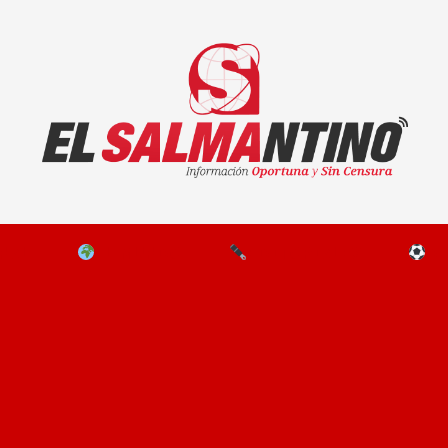
El Salmantino - medios/noticias/editorial
NAL
EL MUNDO
EDITORIALES
D