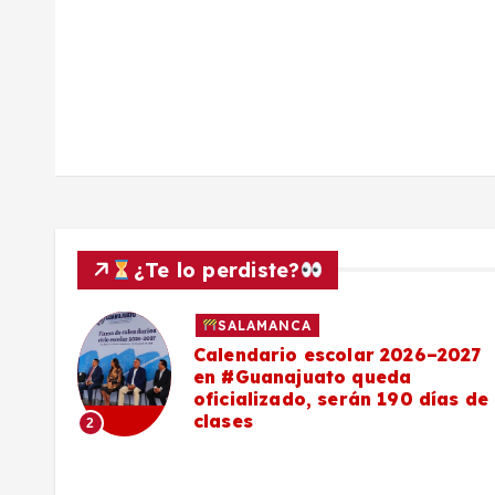
a
s
¿Te lo perdiste?
SALAMANCA
Calendario escolar 2026–2027
al
en #Guanajuato queda
el
oficializado, serán 190 días de
clases
2
o