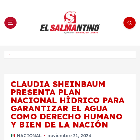
S
a
l
t
a
r
a
l
c
o
El Salmantino - medios/noticias/editorial
n
t
e
Inicio
n
i
d
o
CLAUDIA SHEINBAUM
PRESENTA PLAN
NACIONAL HÍDRICO PARA
GARANTIZAR EL AGUA
COMO DERECHO HUMANO
Y BIEN DE LA NACIÓN
NACIONAL
noviembre 21, 2024