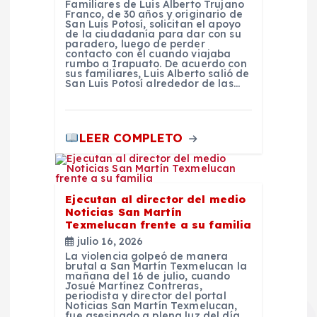
Familiares de Luis Alberto Trujano
Franco, de 30 años y originario de
a
San Luis Potosí, solicitan el apoyo
de la ciudadanía para dar con su
paradero, luego de perder
contacto con él cuando viajaba
s
rumbo a Irapuato. De acuerdo con
sus familiares, Luis Alberto salió de
San Luis Potosí alrededor de las…
LEER COMPLETO
Ejecutan al director del medio
Noticias San Martín
Texmelucan frente a su familia
julio 16, 2026
La violencia golpeó de manera
brutal a San Martín Texmelucan la
mañana del 16 de julio, cuando
Josué Martínez Contreras,
periodista y director del portal
Noticias San Martín Texmelucan,
fue asesinado a plena luz del día.