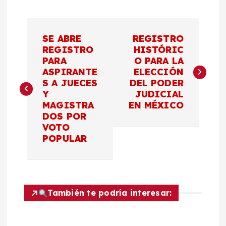
N
SE ABRE
REGISTRO
a
REGISTRO
HISTÓRIC
PARA
O PARA LA
ASPIRANTE
ELECCIÓN
v
S A JUECES
DEL PODER
Y
JUDICIAL
e
MAGISTRA
EN MÉXICO
DOS POR
g
VOTO
POPULAR
a
c
También te podría interesar:
i