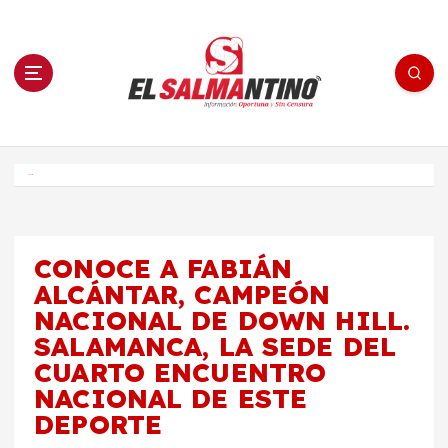
S
a
l
t
a
r
a
l
c
o
El Salmantino - medios/noticias/editorial
n
t
e
Inicio
n
i
d
o
CONOCE A FABIÁN
ALCÁNTAR, CAMPEÓN
NACIONAL DE DOWN HILL.
SALAMANCA, LA SEDE DEL
CUARTO ENCUENTRO
NACIONAL DE ESTE
DEPORTE