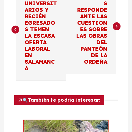
UNIVERSIT
S
ARIOS Y
RESPONDE
v
RECIÉN
ANTE LAS
EGRESADO
CUESTION
e
S TEMEN
ES SOBRE
LA ESCASA
LAS OBRAS
g
OFERTA
DEL
LABORAL
PANTEÓN
a
EN
DE LA
SALAMANC
ORDEÑA
c
A
i
ó
También te podría interesar:
n
d