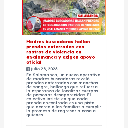
e
e
n
Madres buscadoras hallan
prendas enterradas con
t
rastros de violencia en
#Salamanca y exigen apoyo
oficial
r
julio 28, 2026
En Salamanca, un nuevo operativo
a
de madres buscadoras reveló
prendas enterradas con manchas
de sangre, hallazgo que refuerza
la esperanza de localizar cuerpos
d
de personas desaparecidas. El
colectivo insiste en que cada
prenda encontrada es una pista
a
que acerca a las familias a cumplir
la promesa de regresar a casa a
quienes…
s