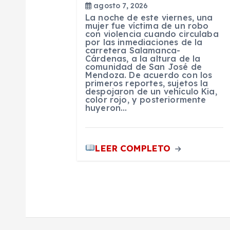
e
agosto 7, 2026
La noche de este viernes, una
e
mujer fue víctima de un robo
con violencia cuando circulaba
por las inmediaciones de la
carretera Salamanca-
n
Cárdenas, a la altura de la
comunidad de San José de
Mendoza. De acuerdo con los
t
primeros reportes, sujetos la
despojaron de un vehículo Kia,
color rojo, y posteriormente
huyeron…
r
a
LEER COMPLETO
d
a