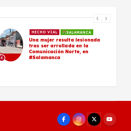
HECHO VIAL
SALAMANCA
Una mujer resulta lesionada
tras ser arrollada en la
Comunicación Norte, en
#Salamanca
4
5