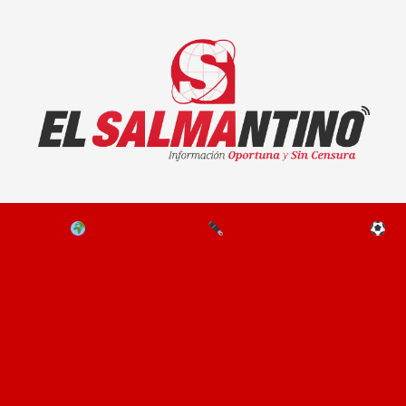
El Salmantino - medios/noticias/editorial
NAL
EL MUNDO
EDITORIALES
D