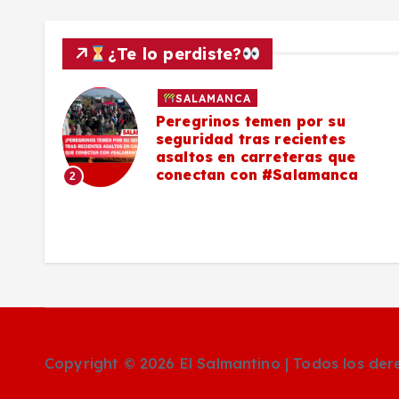
s
¿Te lo perdiste?
SALAMANCA
lo a
Peregrinos temen por su
seguridad tras recientes
asaltos en carreteras que
conectan con #Salamanca
2
Copyright © 2026 El Salmantino | Todos los de