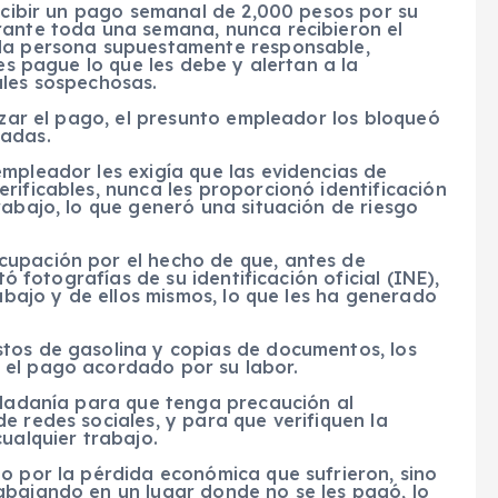
recibir un pago semanal de 2,000 pesos por su
rante toda una semana, nunca recibieron el
 la persona supuestamente responsable,
les pague lo que les debe y alertan a la
ales sospechosas.
lizar el pago, el presunto empleador los bloqueó
madas.
mpleador les exigía que las evidencias de
rificables, nunca les proporcionó identificación
rabajo, lo que generó una situación de riesgo
cupación por el hecho de que, antes de
tó fotografías de su identificación oficial (INE),
rabajo y de ellos mismos, lo que les ha generado
.
tos de gasolina y copias de documentos, los
 el pago acordado por su labor.
iudadanía para que tenga precaución al
e redes sociales, y para que verifiquen la
ualquier trabajo.
o por la pérdida económica que sufrieron, sino
abajando en un lugar donde no se les pagó, lo