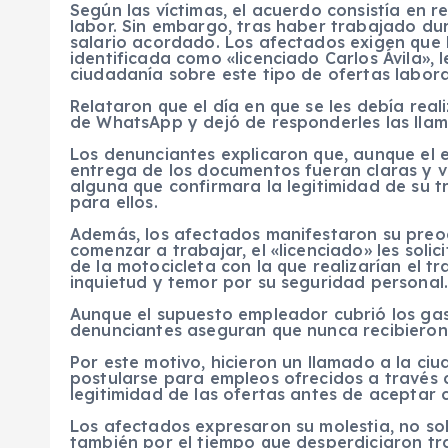
Según las víctimas, el acuerdo consistía en 
labor. Sin embargo, tras haber trabajado du
salario acordado. Los afectados exigen que
identificada como «licenciado Carlos Ávila», 
ciudadanía sobre este tipo de ofertas labor
Relataron que el día en que se les debía rea
de WhatsApp y dejó de responderles las lla
Los denunciantes explicaron que, aunque el e
entrega de los documentos fueran claras y ve
alguna que confirmara la legitimidad de su t
para ellos.
Además, los afectados manifestaron su preo
comenzar a trabajar, el «licenciado» les solici
de la motocicleta con la que realizarían el t
inquietud y temor por su seguridad personal
Aunque el supuesto empleador cubrió los gas
denunciantes aseguran que nunca recibieron
Por este motivo, hicieron un llamado a la c
postularse para empleos ofrecidos a través d
legitimidad de las ofertas antes de aceptar c
Los afectados expresaron su molestia, no sol
también por el tiempo que desperdiciaron tr