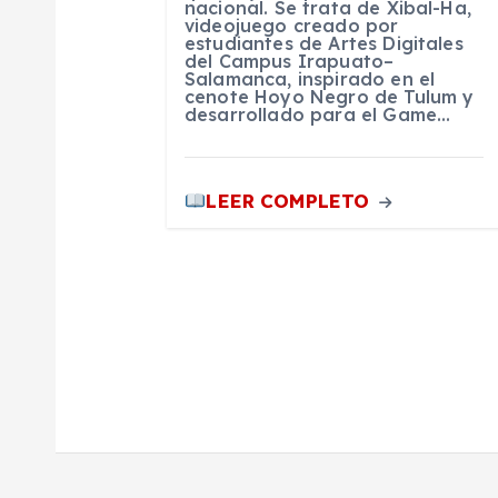
n
nacional. Se trata de Xibal-Ha,
videojuego creado por
estudiantes de Artes Digitales
t
del Campus Irapuato–
Salamanca, inspirado en el
cenote Hoyo Negro de Tulum y
desarrollado para el Game…
r
a
LEER COMPLETO
d
a
s