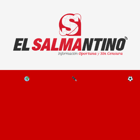
El Salmantino - medios/noticias/editorial
NAL
EL MUNDO
EDITORIALES
D