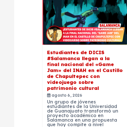
a
c
i
ó
Estudiantes de DICIS
#Salamanca llegan a la
n
final nacional del «Game
Jam» del INAH en el Castillo
de Chapultepec con
d
videojuego sobre
patrimonio cultural
e
agosto 6, 2026
Un grupo de jóvenes
estudiantes de la Universidad
e
de Guanajuato transformó un
proyecto académico en
Salamanca en una propuesta
que hoy compite a nivel