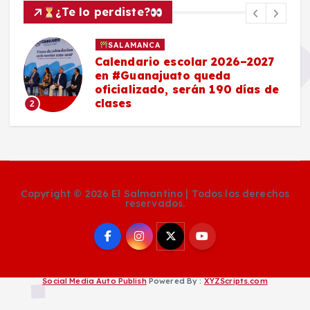
¿Te lo perdiste?
SALAMANCA
Calendario escolar 2026–2027
en #Guanajuato queda
oficializado, serán 190 días de
clases
2
Copyright © 2026 El Salmantino | Todos los derechos
reservados.
Social Media Auto Publish
Powered By :
XYZScripts.com