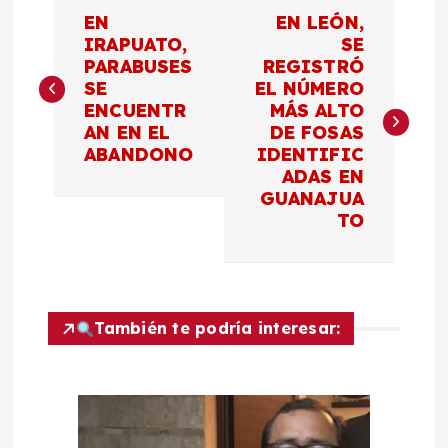
N
EN
EN LEÓN,
a
IRAPUATO,
SE
PARABUSES
REGISTRÓ
SE
EL NÚMERO
v
ENCUENTR
MÁS ALTO
AN EN EL
DE FOSAS
e
ABANDONO
IDENTIFIC
ADAS EN
g
GUANAJUA
TO
a
c
También te podría interesar:
i
ó
n