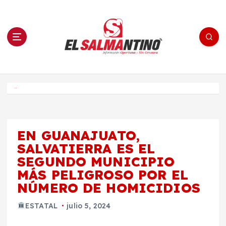
S
a
l
t
a
r
a
l
c
o
El Salmantino - medios/noticias/editorial
n
t
e
Inicio
n
i
d
o
EN GUANAJUATO,
SALVATIERRA ES EL
SEGUNDO MUNICIPIO
MÁS PELIGROSO POR EL
NÚMERO DE HOMICIDIOS
ESTATAL
julio 5, 2024