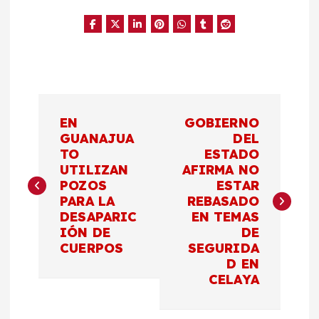
N
EN
GOBIERNO
a
GUANAJUA
DEL
TO
ESTADO
UTILIZAN
AFIRMA NO
v
POZOS
ESTAR
PARA LA
REBASADO
e
DESAPARIC
EN TEMAS
IÓN DE
DE
g
CUERPOS
SEGURIDA
D EN
a
CELAYA