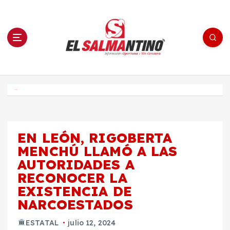
S
a
l
t
a
r
a
l
c
o
El Salmantino - medios/noticias/editorial
n
t
e
Inicio
n
i
d
o
EN LEÓN, RIGOBERTA
MENCHÚ LLAMÓ A LAS
AUTORIDADES A
RECONOCER LA
EXISTENCIA DE
NARCOESTADOS
ESTATAL
julio 12, 2024