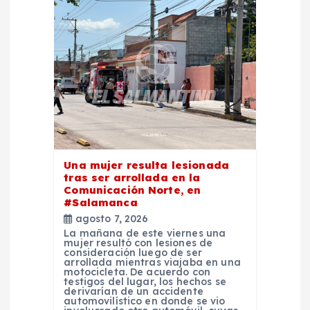
n
d
e
e
n
Una mujer resulta lesionada
t
tras ser arrollada en la
Comunicación Norte, en
#Salamanca
r
agosto 7, 2026
La mañana de este viernes una
mujer resultó con lesiones de
a
consideración luego de ser
arrollada mientras viajaba en una
motocicleta. De acuerdo con
d
testigos del lugar, los hechos se
derivarían de un accidente
automovilístico en donde se vio