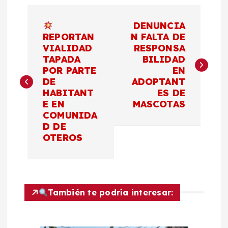
N
DENUNCIA
a
REPORTAN
N FALTA DE
VIALIDAD
RESPONSA
TAPADA
BILIDAD
v
POR PARTE
EN
DE
ADOPTANT
e
HABITANT
ES DE
E EN
MASCOTAS
g
COMUNIDA
D DE
a
OTEROS
c
i
También te podría interesar:
ó