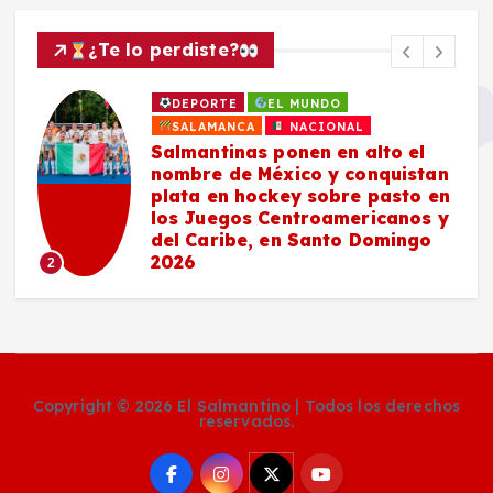
¿Te lo perdiste?
DEPORTE
EL MUNDO
SALAMANCA
NACIONAL
Salmantinas ponen en alto el
nombre de México y conquistan
plata en hockey sobre pasto en
los Juegos Centroamericanos y
del Caribe, en Santo Domingo
2026
2
Copyright © 2026 El Salmantino | Todos los derechos
reservados.