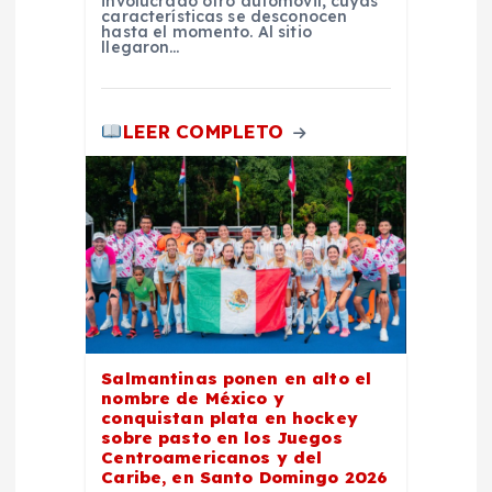
involucrado otro automóvil, cuyas
a
características se desconocen
hasta el momento. Al sitio
llegaron…
s
LEER COMPLETO
Salmantinas ponen en alto el
nombre de México y
conquistan plata en hockey
sobre pasto en los Juegos
Centroamericanos y del
Caribe, en Santo Domingo 2026