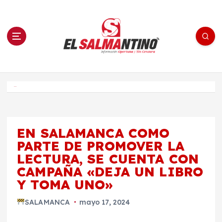
S
a
l
t
a
r
a
l
c
o
El Salmantino - medios/noticias/editorial
n
t
e
Inicio
n
i
d
o
EN SALAMANCA COMO
PARTE DE PROMOVER LA
LECTURA, SE CUENTA CON
CAMPAÑA «DEJA UN LIBRO
Y TOMA UNO»
SALAMANCA
mayo 17, 2024