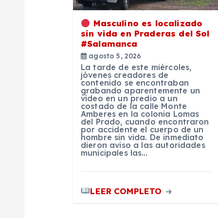
i
ó
Masculino es localizado
sin vida en Praderas del Sol
#Salamanca
n
agosto 5, 2026
La tarde de este miércoles,
d
jóvenes creadores de
contenido se encontraban
grabando aparentemente un
vídeo en un predio a un
e
costado de la calle Monte
Amberes en la colonia Lomas
del Prado, cuando encontraron
e
por accidente el cuerpo de un
hombre sin vida. De inmediato
dieron aviso a las autoridades
municipales las…
n
t
LEER COMPLETO