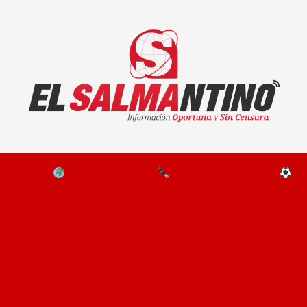
El Salmantino - medios/noticias/editorial
NAL
EL MUNDO
EDITORIALES
D