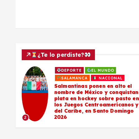
r
a
d
a
¿Te lo perdiste?
s
DEPORTE
EL MUNDO
a
SALAMANCA
NACIONAL
Salmantinas ponen en alto el
nombre de México y conquistan
plata en hockey sobre pasto en
los Juegos Centroamericanos y
del Caribe, en Santo Domingo
2026
2