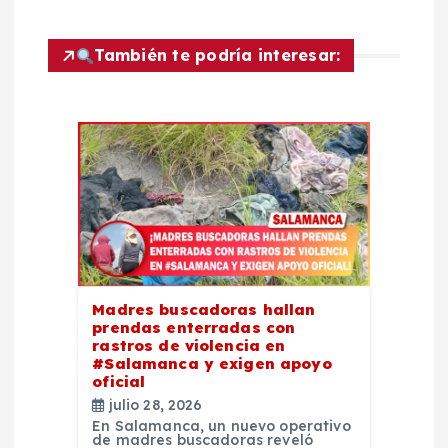
ó
n
También te podría interesar:
d
e
e
n
t
Madres buscadoras hallan
prendas enterradas con
r
rastros de violencia en
#Salamanca y exigen apoyo
oficial
a
julio 28, 2026
En Salamanca, un nuevo operativo
de madres buscadoras reveló