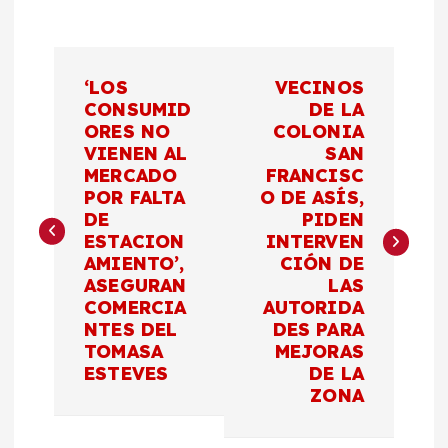
N
‘LOS
VECINOS
a
CONSUMID
DE LA
ORES NO
COLONIA
VIENEN AL
SAN
v
MERCADO
FRANCISC
POR FALTA
O DE ASÍS,
e
DE
PIDEN
ESTACION
INTERVEN
g
AMIENTO’,
CIÓN DE
ASEGURAN
LAS
a
COMERCIA
AUTORIDA
NTES DEL
DES PARA
c
TOMASA
MEJORAS
ESTEVES
DE LA
ZONA
i