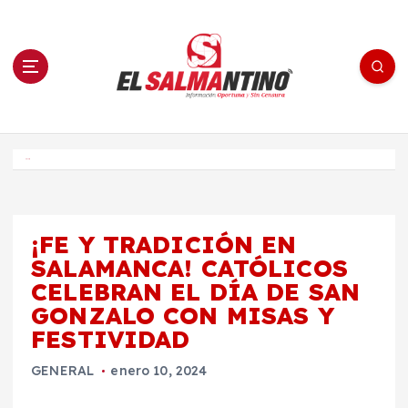
S
a
l
t
a
r
a
l
c
o
El Salmantino - medios/noticias/editorial
n
t
e
Inicio
n
i
d
o
¡FE Y TRADICIÓN EN
SALAMANCA! CATÓLICOS
CELEBRAN EL DÍA DE SAN
GONZALO CON MISAS Y
FESTIVIDAD
GENERAL
enero 10, 2024