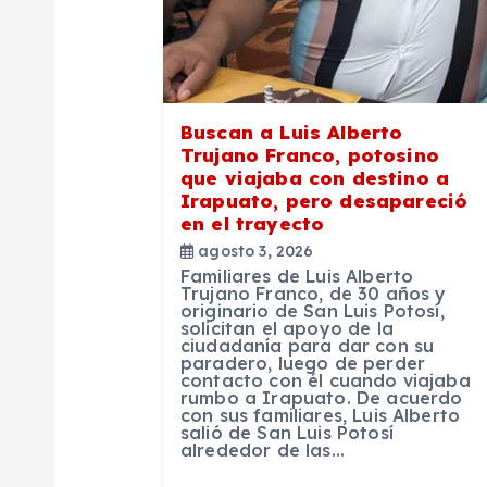
n
d
e
Buscan a Luis Alberto
Trujano Franco, potosino
e
que viajaba con destino a
Irapuato, pero desapareció
en el trayecto
n
agosto 3, 2026
Familiares de Luis Alberto
t
Trujano Franco, de 30 años y
originario de San Luis Potosí,
solicitan el apoyo de la
ciudadanía para dar con su
r
paradero, luego de perder
contacto con él cuando viajaba
rumbo a Irapuato. De acuerdo
a
con sus familiares, Luis Alberto
salió de San Luis Potosí
alrededor de las…