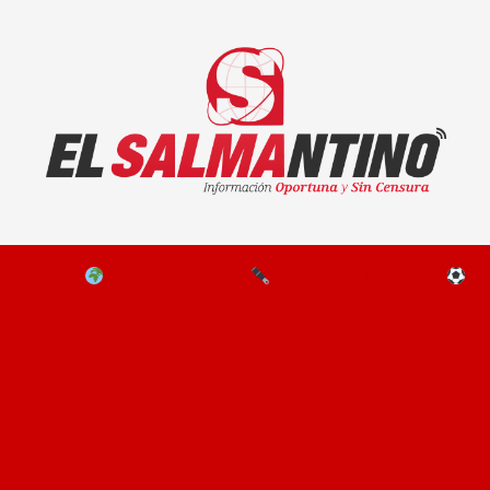
El Salmantino - medios/noticias/editorial
NAL
EL MUNDO
EDITORIALES
D