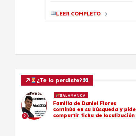
d
a
LEER COMPLETO
s
¿Te lo perdiste?
SALAMANCA
sin
Familia de Daniel Flores
continúa en su búsqueda y pide
compartir ficha de localización
2