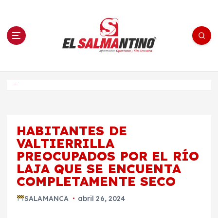
S
a
l
t
a
r
a
l
c
o
El Salmantino - medios/noticias/editorial
n
t
e
Inicio
n
i
d
o
HABITANTES DE
VALTIERRILLA
PREOCUPADOS POR EL RÍO
LAJA QUE SE ENCUENTA
COMPLETAMENTE SECO
SALAMANCA
abril 26, 2024