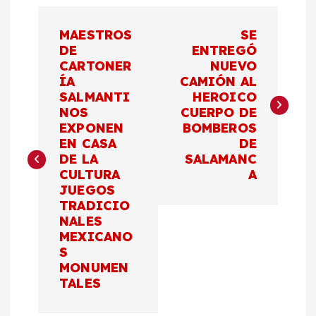
N
MAESTROS
SE
a
DE
ENTREGÓ
CARTONER
NUEVO
ÍA
CAMIÓN AL
v
SALMANTI
HEROICO
NOS
CUERPO DE
e
EXPONEN
BOMBEROS
EN CASA
DE
g
DE LA
SALAMANC
CULTURA
A
a
JUEGOS
TRADICIO
c
NALES
MEXICANO
S
i
MONUMEN
TALES
ó