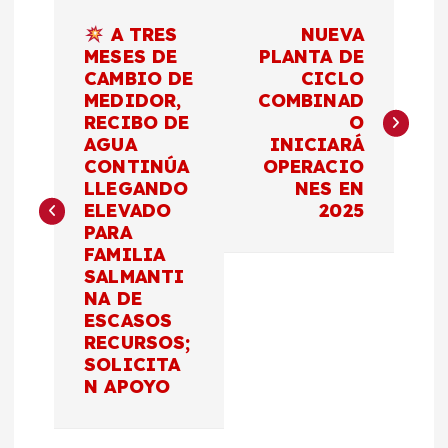
N
A TRES
NUEVA
a
MESES DE
PLANTA DE
CAMBIO DE
CICLO
MEDIDOR,
COMBINAD
v
RECIBO DE
O
AGUA
INICIARÁ
e
CONTINÚA
OPERACIO
LLEGANDO
NES EN
g
ELEVADO
2025
PARA
a
FAMILIA
SALMANTI
c
NA DE
ESCASOS
RECURSOS;
i
SOLICITA
N APOYO
ó