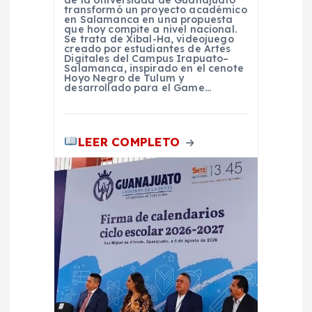
a
de la Universidad de Guanajuato
transformó un proyecto académico
en Salamanca en una propuesta
s
que hoy compite a nivel nacional.
Se trata de Xibal-Ha, videojuego
creado por estudiantes de Artes
Digitales del Campus Irapuato–
Salamanca, inspirado en el cenote
Hoyo Negro de Tulum y
desarrollado para el Game…
LEER COMPLETO