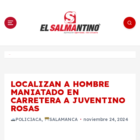
S
a
l
t
a
r
a
l
c
o
El Salmantino - medios/noticias/editorial
n
t
e
Inicio
n
i
d
o
LOCALIZAN A HOMBRE
MANIATADO EN
CARRETERA A JUVENTINO
ROSAS
POLICIACA
,
SALAMANCA
noviembre 24, 2024