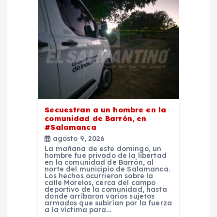
n
d
e
e
n
Secuestran a un hombre en la
comunidad de Barrón, en
#Salamanca
t
agosto 9, 2026
La mañana de este domingo, un
r
hombre fue privado de la libertad
en la comunidad de Barrón, al
norte del municipio de Salamanca.
Los hechos ocurrieron sobre la
a
calle Morelos, cerca del campo
deportivo de la comunidad, hasta
donde arribaron varios sujetos
d
armados que subirían por la fuerza
a la víctima para…