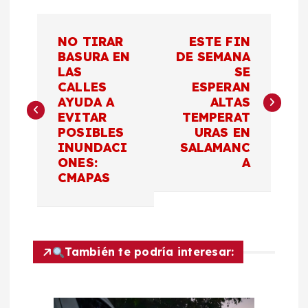
N
NO TIRAR
ESTE FIN
a
BASURA EN
DE SEMANA
LAS
SE
CALLES
ESPERAN
v
AYUDA A
ALTAS
EVITAR
TEMPERAT
e
POSIBLES
URAS EN
INUNDACI
SALAMANC
g
ONES:
A
CMAPAS
a
c
También te podría interesar:
i
ó