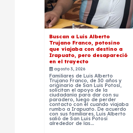
n
d
e
Buscan a Luis Alberto
Trujano Franco, potosino
e
que viajaba con destino a
Irapuato, pero desapareció
en el trayecto
n
agosto 3, 2026
Familiares de Luis Alberto
t
Trujano Franco, de 30 años y
originario de San Luis Potosí,
solicitan el apoyo de la
ciudadanía para dar con su
r
paradero, luego de perder
contacto con él cuando viajaba
rumbo a Irapuato. De acuerdo
a
con sus familiares, Luis Alberto
salió de San Luis Potosí
alrededor de las…