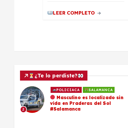
d
a
LEER COMPLETO
s
¿Te lo perdiste?
POLICIACA
SALAMANCA
ado
Masculino es localizado sin
vida en Praderas del Sol
os,
#Salamanca
2