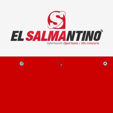
El Salmantino - medios/noticias/editorial
NAL
EL MUNDO
EDITORIALES
D