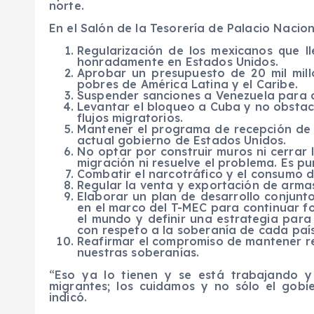
norte.
En el Salón de la Tesorería de Palacio Nacion
Regularización de los mexicanos que l
honradamente en Estados Unidos.
Aprobar un presupuesto de 20 mil mil
pobres de América Latina y el Caribe.
Suspender sanciones a Venezuela para am
Levantar el bloqueo a Cuba y no obstacul
flujos migratorios.
Mantener el programa de recepción de m
actual gobierno de Estados Unidos.
No optar por construir muros ni cerrar 
migración ni resuelve el problema. Es p
Combatir el narcotráfico y el consumo d
Regular la venta y exportación de arma
Elaborar un plan de desarrollo conjunto
en el marco del T-MEC para continuar f
el mundo y definir una estrategia para
con respeto a la soberanía de cada país
Reafirmar el compromiso de mantener re
nuestras soberanías.
“Eso ya lo tienen y se está trabajando 
migrantes; los cuidamos y no sólo el gobie
indicó.