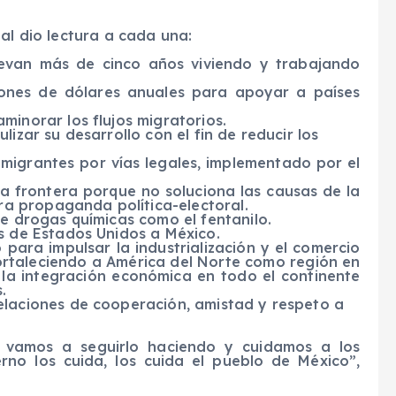
al dio lectura a cada una:
levan más de cinco años viviendo y trabajando
lones de dólares anuales para apoyar a países
inorar los flujos migratorios.
izar su desarrollo con el fin de reducir los
igrantes por vías legales, implementado por el
la frontera porque no soluciona las causas de la
ura propaganda política-electoral.
e drogas químicas como el fentanilo.
s de Estados Unidos a México.
 para impulsar la industrialización y el comercio
ortaleciendo a América del Norte como región en
 la integración económica en todo el continente
.
laciones de cooperación, amistad y respeto a
y vamos a seguirlo haciendo y cuidamos a los
rno los cuida, los cuida el pueblo de México”,