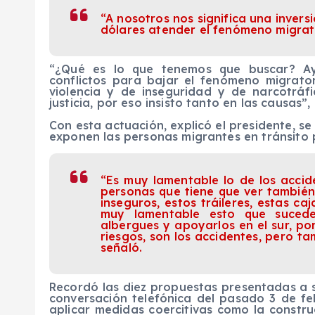
“A nosotros nos significa una inversi
dólares atender el fenómeno migrato
“¿Qué es lo que tenemos que buscar? Ayu
conflictos para bajar el fenómeno migrato
violencia y de inseguridad y de narcotráf
justicia, por eso insisto tanto en las causas”
Con esta actuación, explicó el presidente, se
exponen las personas migrantes en tránsito 
“Es muy lamentable lo de los acci
personas que tiene que ver también
inseguros, estos tráileres, estas c
muy lamentable esto que suced
albergues y apoyarlos en el sur, po
riesgos, son los accidentes, pero t
señaló.
Recordó las diez propuestas presentadas a
conversación telefónica del pasado 3 de fe
aplicar medidas coercitivas como la construc