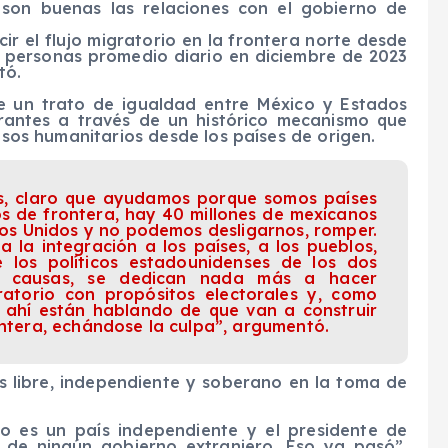
 son buenas las relaciones con el gobierno de
ir el flujo migratorio en la frontera norte desde
l personas promedio diario en diciembre de 2023
tó.
e un trato de igualdad entre México y Estados
grantes a través de un histórico mecanismo que
misos humanitarios desde los países de origen.
s, claro que ayudamos porque somos países
os de frontera, hay 40 millones de mexicanos
s Unidos y no podemos desligarnos, romper.
la integración a los países, a los pueblos,
los políticos estadounidenses de los dos
as causas, se dedican nada más a hacer
igratorio con propósitos electorales y, como
s ahí están hablando de que van a construir
ontera, echándose la culpa”, argumentó.
ís libre, independiente y soberano en la toma de
o es un país independiente y el presidente de
e de ningún gobierno extranjero. Eso ya pasó”,