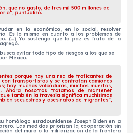
ón, que no gasto, de tres mil 500 millones de
rio”, puntualizó.
dar en lo económico, en lo social, resolver
rio. Es lo mismo en cuanto a los problemas de
ico. (…) Yo sostengo que la paz es fruto de la
, agregó.
 busca evitar todo tipo de riesgos a los que se
por México.
dentes porque hay una red de traficantes de
 con transportistas y se contratan camiones
ajas; hay muchas volcaduras, muchos muertos,
e. Ahora nosotros tratamos de mantener
rque también la travesía significa muchísimos
ambién secuestros y asesinatos de migrantes”,
 su homólogo estadounidense Joseph Biden en la
brero. Las medidas priorizan la cooperación sin
ción del muro o la militarización de la frontera