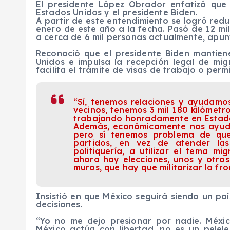
El presidente López Obrador enfatizó que
Estados Unidos y el presidente Biden.
A partir de este entendimiento se logró reduc
enero de este año a la fecha. Pasó de 12 mi
a cerca de 6 mil personas actualmente, apun
Reconoció que el presidente Biden mantien
Unidos e impulsa la recepción legal de mi
facilita el trámite de visas de trabajo o per
“Sí, tenemos relaciones y ayudamo
vecinos, tenemos 3 mil 180 kilómetr
trabajando honradamente en Estado
Además, económicamente nos ayuda 
pero sí tenemos problema de que 
partidos, en vez de atender l
politiquería, a utilizar el tema m
ahora hay elecciones, unos y otro
muros, que hay que militarizar la fr
Insistió en que México seguirá siendo un pa
decisiones.
“Yo no me dejo presionar por nadie. Méxic
México actúa con libertad, no es un pelel