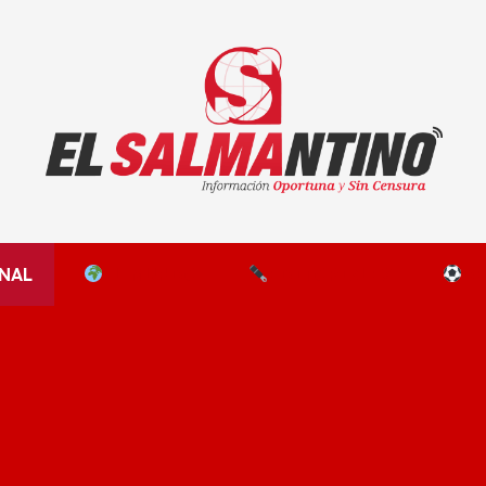
El Salmantino - medios/noticias/editorial
NAL
EL MUNDO
EDITORIALES
D