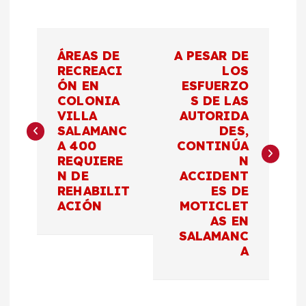
N
ÁREAS DE
A PESAR DE
a
RECREACI
LOS
ÓN EN
ESFUERZO
COLONIA
S DE LAS
v
VILLA
AUTORIDA
SALAMANC
DES,
e
A 400
CONTINÚA
REQUIERE
N
g
N DE
ACCIDENT
REHABILIT
ES DE
a
ACIÓN
MOTICLET
AS EN
c
SALAMANC
A
i