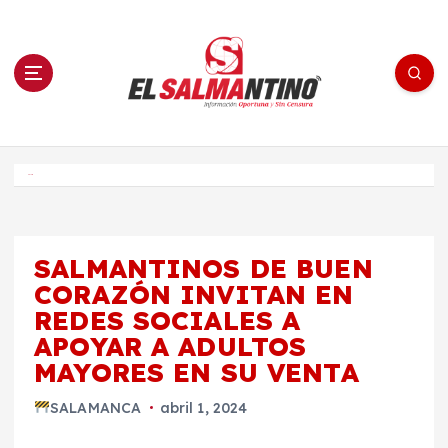
S
a
l
t
a
r
a
l
c
o
El Salmantino - medios/noticias/editorial
n
t
e
Inicio
n
i
d
o
SALMANTINOS DE BUEN
CORAZÓN INVITAN EN
REDES SOCIALES A
APOYAR A ADULTOS
MAYORES EN SU VENTA
SALAMANCA
abril 1, 2024