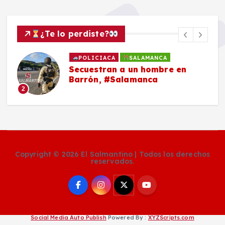
¿Te lo perdiste?
POLICIACA
SALAMANCA
Secuestran a un hombre en
Barrón, #Salamanca
2
Copyright © 2026 El Salmantino | Todos los derechos
reservados.
Social Media Auto Publish
Powered By :
XYZScripts.com