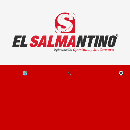
El Salmantino - medios/noticias/editorial
NAL
EL MUNDO
EDITORIALES
D