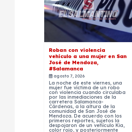
c
i
ó
Roban con violencia
n
vehículo a una mujer en San
José de Mendoza,
d
#Salamanca
agosto 7, 2026
La noche de este viernes, una
e
mujer fue víctima de un robo
con violencia cuando circulaba
por las inmediaciones de la
e
carretera Salamanca-
Cárdenas, a la altura de la
comunidad de San José de
Mendoza. De acuerdo con los
n
primeros reportes, sujetos la
despojaron de un vehículo Kia,
color rojo, y posteriormente