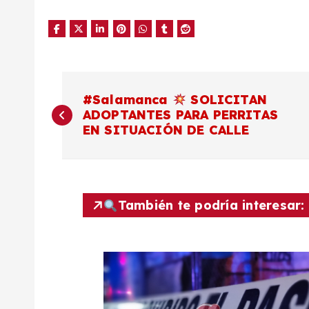
N
#Salamanca
SOLICITAN
ADOPTANTES PARA PERRITAS
a
EN SITUACIÓN DE CALLE
v
e
También te podría interesar:
g
a