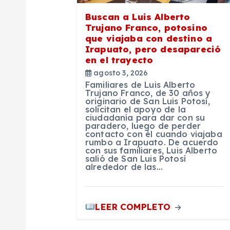
e
Buscan a Luis Alberto
e
Trujano Franco, potosino
que viajaba con destino a
Irapuato, pero desapareció
n
en el trayecto
agosto 3, 2026
t
Familiares de Luis Alberto
Trujano Franco, de 30 años y
originario de San Luis Potosí,
r
solicitan el apoyo de la
ciudadanía para dar con su
paradero, luego de perder
contacto con él cuando viajaba
a
rumbo a Irapuato. De acuerdo
con sus familiares, Luis Alberto
salió de San Luis Potosí
d
alrededor de las…
a
LEER COMPLETO