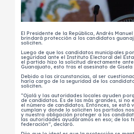
El Presidente de la República, Andrés Manue
brindará protección a los candidatos guanaj
soliciten.
Luego de que los candidatos municipales po
seguridad ante el Instituto Electoral del Es
el partido hizo la solicitud directamente an
Guanajuato, esto tras el asesinato de Gisela
Debido a las circunstancias, al ser cuestion
haría cargo de la seguridad de los candidat
soliciten.
“Ojalá y las autoridades locales ayuden por
de candidatos. Es de las más grandes, si no e
el número de candidatos. Entonces, se está 
cumplan y donde lo soliciten los partidos n
y nuestra obligación proteger a los candidat
las autoridades ayudáramos en eso; de los tr
federación”, declaró.
Dijo que lo ideal es que la protección se ma