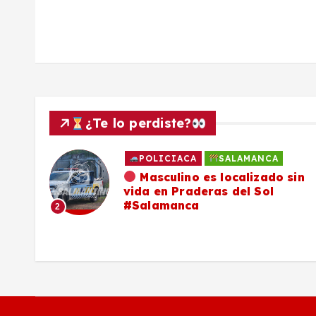
s
¿Te lo perdiste?
POLICIACA
SALAMANCA
ado
Masculino es localizado sin
vida en Praderas del Sol
os,
#Salamanca
2