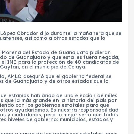
l López Obrador dijo durante la mañanera que se
uatenses, así como a otros estados que lo
r Morena del Estado de Guanajuato pidieran
tado de Guanajuato y que esta les fuera negada,
te el INE para la protección de 40 candidatos de
 Gaytán, en el municipio de Celaya.
ado, AMLO aseguró que el gobierno federal se
os de Guanajuato y de otros estados que lo
que estamos hablando de una elección de miles
s que la más grande en la historia del país por
viendo con los gobiernos estatales para que
osotros ayudaríamos. Es nuestra responsabilidad
os y ciudadanos, pero lo mejor sería que todas
es niveles de gobierno: municipios, estados y
ntenga a cargo de los gobiernos estatales, pues