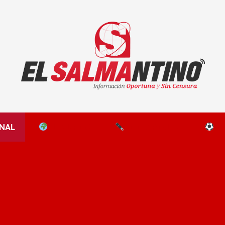
El Salmantino - medios/noticias/editorial
NAL
EL MUNDO
EDITORIALES
D