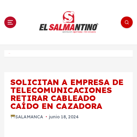
S
a
l
t
a
r
a
l
c
o
El Salmantino - medios/noticias/editorial
n
t
e
Inicio
n
i
d
o
SOLICITAN A EMPRESA DE
TELECOMUNICACIONES
RETIRAR CABLEADO
CAÍDO EN CAZADORA
SALAMANCA
junio 18, 2024