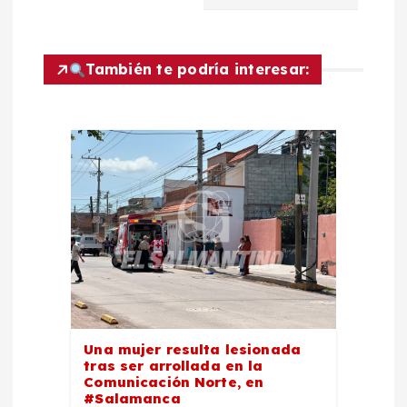
n
d
También te podría interesar:
e
e
n
t
r
a
Una mujer resulta lesionada
tras ser arrollada en la
d
Comunicación Norte, en
#Salamanca