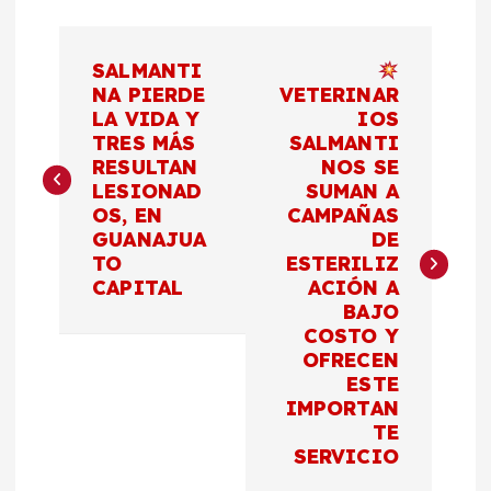
N
SALMANTI
a
NA PIERDE
VETERINAR
LA VIDA Y
IOS
TRES MÁS
SALMANTI
v
RESULTAN
NOS SE
LESIONAD
SUMAN A
e
OS, EN
CAMPAÑAS
GUANAJUA
DE
g
TO
ESTERILIZ
CAPITAL
ACIÓN A
a
BAJO
COSTO Y
c
OFRECEN
ESTE
IMPORTAN
i
TE
SERVICIO
ó