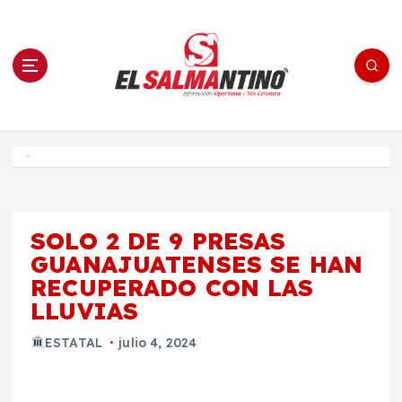
S
a
l
t
a
r
a
l
c
o
El Salmantino - medios/noticias/editorial
n
t
e
Inicio
n
i
d
o
SOLO 2 DE 9 PRESAS
GUANAJUATENSES SE HAN
RECUPERADO CON LAS
LLUVIAS
ESTATAL
julio 4, 2024