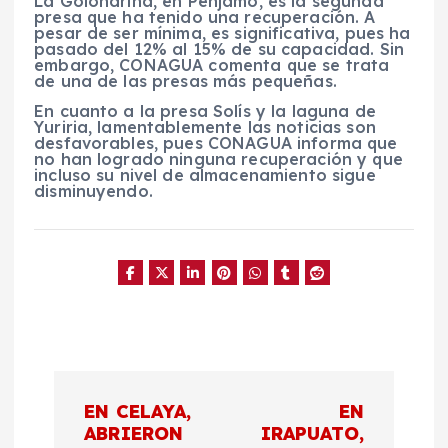
La Golondrina, en Pénjamo, es la segunda
presa que ha tenido una recuperación. A
pesar de ser mínima, es significativa, pues ha
pasado del 12% al 15% de su capacidad. Sin
embargo, CONAGUA comenta que se trata
de una de las presas más pequeñas.
En cuanto a la presa Solís y la laguna de
Yuriria, lamentablemente las noticias son
desfavorables, pues CONAGUA informa que
no han logrado ninguna recuperación y que
incluso su nivel de almacenamiento sigue
disminuyendo.
N
EN CELAYA,
EN
a
ABRIERON
IRAPUATO,