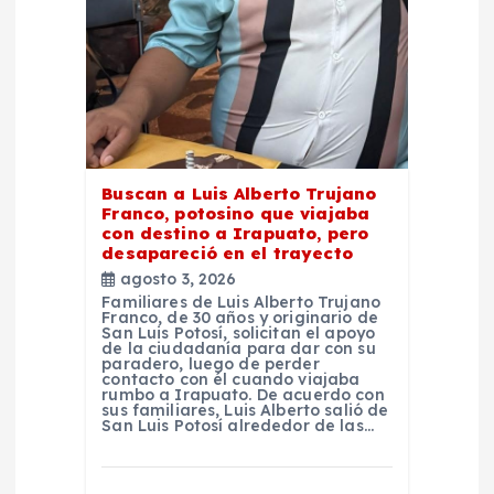
e
e
n
t
Buscan a Luis Alberto Trujano
Franco, potosino que viajaba
con destino a Irapuato, pero
r
desapareció en el trayecto
agosto 3, 2026
a
Familiares de Luis Alberto Trujano
Franco, de 30 años y originario de
San Luis Potosí, solicitan el apoyo
d
de la ciudadanía para dar con su
paradero, luego de perder
contacto con él cuando viajaba
rumbo a Irapuato. De acuerdo con
a
sus familiares, Luis Alberto salió de
San Luis Potosí alrededor de las…
s