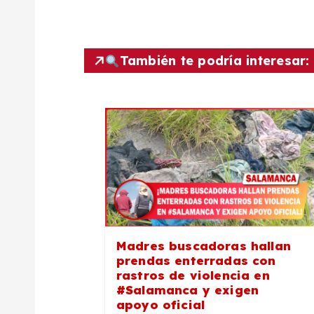
e
g
También te podría interesar:
a
c
i
ó
Madres buscadoras hallan
n
prendas enterradas con
rastros de violencia en
#Salamanca y exigen
d
apoyo oficial