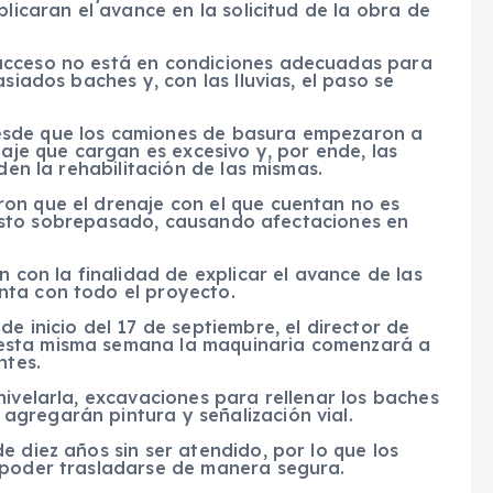
plicaran el avance en la solicitud de la obra de
acceso no está en condiciones adecuadas para
siados baches y, con las lluvias, el paso se
esde que los camiones de basura empezaron a
laje que cargan es excesivo y, por ende, las
den la rehabilitación de las mismas.
on que el drenaje con el que cuentan no es
a visto sobrepasado, causando afectaciones en
n con la finalidad de explicar el avance de las
nta con todo el proyecto.
e inicio del 17 de septiembre, el director de
esta misma semana la maquinaria comenzará a
ntes.
nivelarla, excavaciones para rellenar los baches
gregarán pintura y señalización vial.
e diez años sin ser atendido, por lo que los
 poder trasladarse de manera segura.