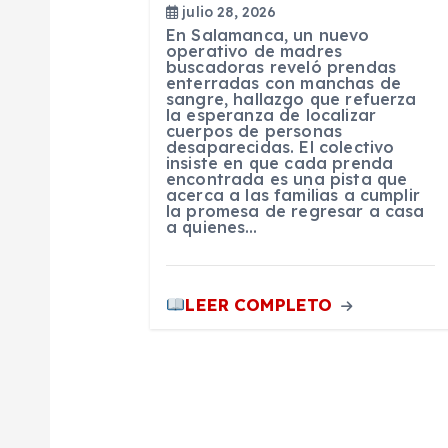
julio 28, 2026
e
En Salamanca, un nuevo
operativo de madres
buscadoras reveló prendas
e
enterradas con manchas de
sangre, hallazgo que refuerza
la esperanza de localizar
cuerpos de personas
n
desaparecidas. El colectivo
insiste en que cada prenda
encontrada es una pista que
t
acerca a las familias a cumplir
la promesa de regresar a casa
a quienes…
r
LEER COMPLETO
a
d
a