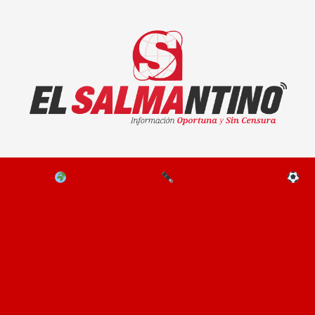
El Salmantino - medios/noticias/editorial
NAL
EL MUNDO
EDITORIALES
D