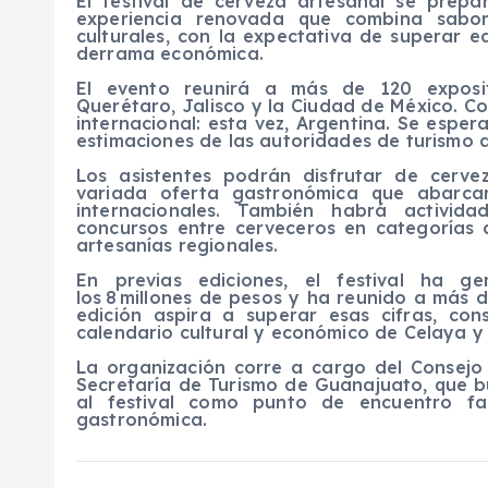
El festival de cerveza artesanal se prep
experiencia renovada que combina sabor
culturales, con la expectativa de superar e
derrama económica.
El evento reunirá a más de 120 exposit
Querétaro, Jalisco y la Ciudad de México. C
internacional: esta vez, Argentina. Se espera
estimaciones de las autoridades de turismo d
Los asistentes podrán disfrutar de cerv
variada oferta gastronómica que abarcar
internacionales. También habrá activid
concursos entre cerveceros en categorías 
artesanías regionales.
En previas ediciones, el festival ha 
los 8 millones de pesos y ha reunido a más 
edición aspira a superar esas cifras, c
calendario cultural y económico de Celaya y 
La organización corre a cargo del Consejo 
Secretaría de Turismo de Guanajuato, que b
al festival como punto de encuentro fa
gastronómica.