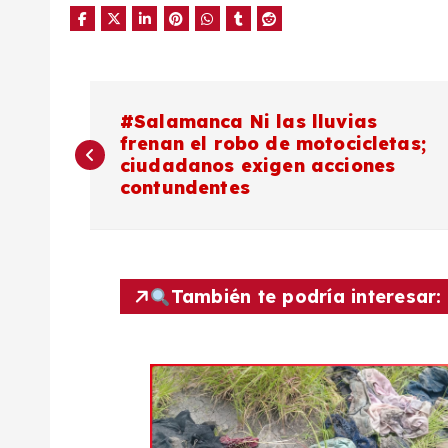
N
#Salamanca Ni las lluvias
frenan el robo de motocicletas;
a
ciudadanos exigen acciones
contundentes
v
e
También te podría interesar:
g
a
c