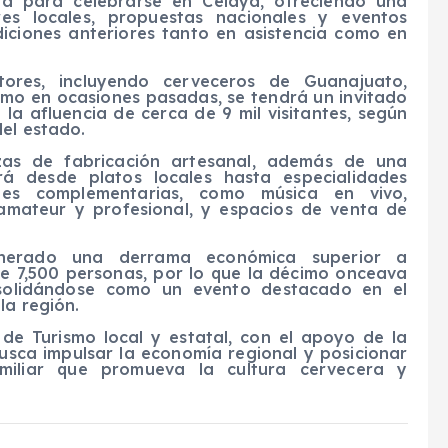
ara para celebrarse en Celaya, ofreciendo una
es locales, propuestas nacionales y eventos
diciones anteriores tanto en asistencia como en
ores, incluyendo cerveceros de Guanajuato,
omo en ocasiones pasadas, se tendrá un invitado
 la afluencia de cerca de 9 mil visitantes, según
el estado.
ezas de fabricación artesanal, además de una
á desde platos locales hasta especialidades
ades complementarias, como música en vivo,
amateur y profesional, y espacios de venta de
generado una derrama económica superior a
de 7,500 personas, por lo que la décimo onceava
onsolidándose como un evento destacado en el
la región.
de Turismo local y estatal, con el apoyo de la
usca impulsar la economía regional y posicionar
miliar que promueva la cultura cervecera y