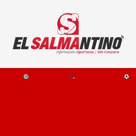
El Salmantino - medios/noticias/editorial
NAL
EL MUNDO
EDITORIALES
D