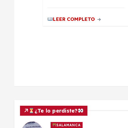
r
LEER COMPLETO
a
d
a
s
¿Te lo perdiste?
SALAMANCA