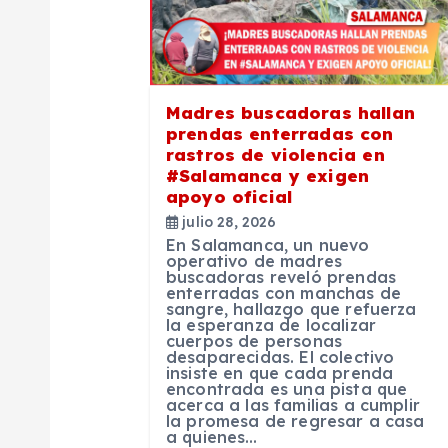
i
ó
Madres buscadoras hallan
prendas enterradas con
n
rastros de violencia en
#Salamanca y exigen
apoyo oficial
d
julio 28, 2026
En Salamanca, un nuevo
e
operativo de madres
buscadoras reveló prendas
enterradas con manchas de
sangre, hallazgo que refuerza
e
la esperanza de localizar
cuerpos de personas
desaparecidas. El colectivo
n
insiste en que cada prenda
encontrada es una pista que
acerca a las familias a cumplir
la promesa de regresar a casa
t
a quienes…