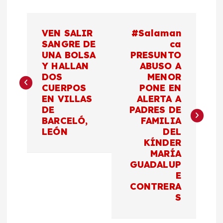
N
VEN SALIR
#Salaman
a
SANGRE DE
ca
UNA BOLSA
PRESUNTO
Y HALLAN
ABUSO A
v
DOS
MENOR
CUERPOS
PONE EN
e
EN VILLAS
ALERTA A
DE
PADRES DE
g
BARCELÓ,
FAMILIA
LEÓN
DEL
a
KÍNDER
MARÍA
c
GUADALUP
E
CONTRERA
i
S
ó