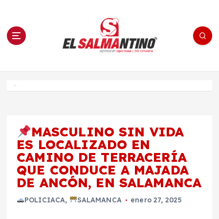
S
a
l
t
a
r
a
l
c
o
El Salmantino - medios/noticias/editorial
n
t
e
Inicio
n
i
d
o
MASCULINO SIN VIDA
ES LOCALIZADO EN
CAMINO DE TERRACERÍA
QUE CONDUCE A MAJADA
DE ANCÓN, EN SALAMANCA
POLICIACA
,
SALAMANCA
enero 27, 2025