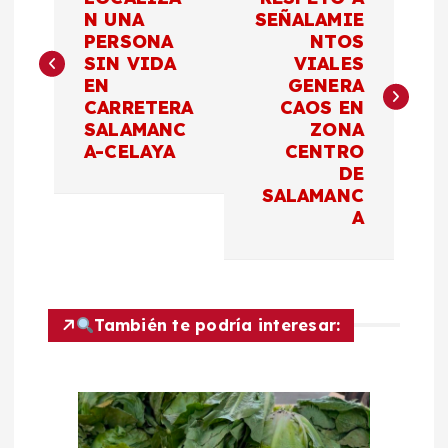
a
N UNA
SEÑALAMIE
PERSONA
NTOS
v
SIN VIDA
VIALES
EN
GENERA
e
CARRETERA
CAOS EN
SALAMANC
ZONA
g
A-CELAYA
CENTRO
DE
a
SALAMANC
A
c
i
También te podría interesar:
ó
n
d