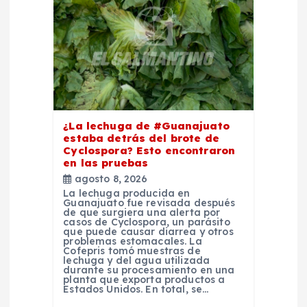
e
e
n
t
¿La lechuga de #Guanajuato
estaba detrás del brote de
Cyclospora? Esto encontraron
r
en las pruebas
agosto 8, 2026
a
La lechuga producida en
Guanajuato fue revisada después
de que surgiera una alerta por
casos de Cyclospora, un parásito
d
que puede causar diarrea y otros
problemas estomacales. La
Cofepris tomó muestras de
a
lechuga y del agua utilizada
durante su procesamiento en una
planta que exporta productos a
Estados Unidos. En total, se…
s