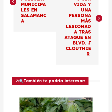
v
MUNICIPA
VIDA Y
LES EN
UNA
e
SALAMANC
PERSONA
A
MÁS
g
LESIONAD
A TRAS
a
ATAQUE EN
BLVD. J
c
CLOUTHIE
R
i
ó
También te podría interesar:
n
d