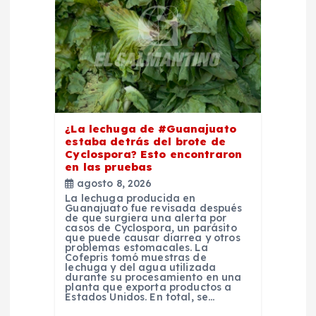
e
e
n
t
¿La lechuga de #Guanajuato
r
estaba detrás del brote de
Cyclospora? Esto encontraron
a
en las pruebas
agosto 8, 2026
La lechuga producida en
d
Guanajuato fue revisada después
de que surgiera una alerta por
casos de Cyclospora, un parásito
a
que puede causar diarrea y otros
problemas estomacales. La
Cofepris tomó muestras de
lechuga y del agua utilizada
s
durante su procesamiento en una
planta que exporta productos a
Estados Unidos. En total, se…