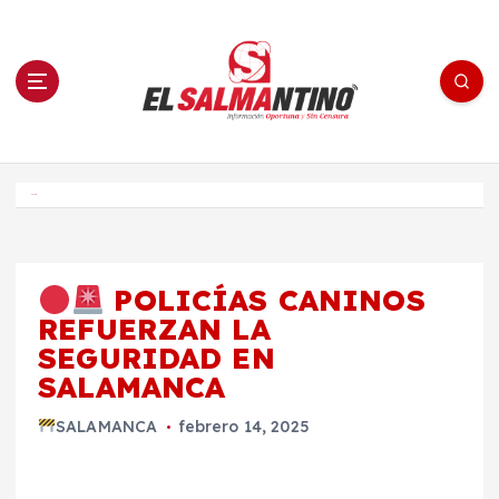
S
a
l
t
a
r
a
l
c
o
El Salmantino - medios/noticias/editorial
n
t
e
Inicio
n
i
d
o
POLICÍAS CANINOS
REFUERZAN LA
SEGURIDAD EN
SALAMANCA
SALAMANCA
febrero 14, 2025