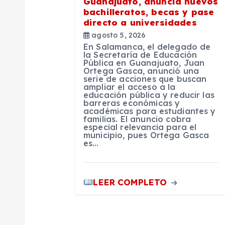
n
Guanajuato, anuncia nuevos
bachilleratos, becas y pase
directo a universidades
d
agosto 5, 2026
En Salamanca, el delegado de
e
la Secretaría de Educación
Pública en Guanajuato, Juan
Ortega Gasca, anunció una
serie de acciones que buscan
e
ampliar el acceso a la
educación pública y reducir las
barreras económicas y
n
académicas para estudiantes y
familias. El anuncio cobra
especial relevancia para el
municipio, pues Ortega Gasca
t
es…
r
LEER COMPLETO
a