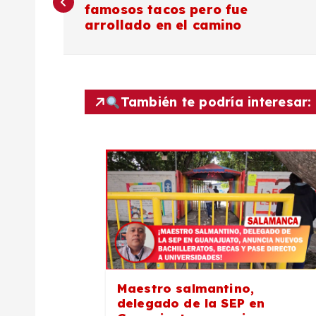
a
famosos tacos pero fue
arrollado en el camino
v
e
También te podría interesar:
g
a
c
i
ó
Maestro salmantino,
delegado de la SEP en