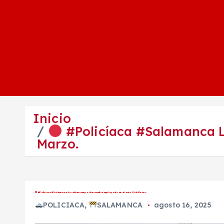
Inicio
#Policíaca #Salamanca L
Marzo.
#Policíaca #Salamanca Localizan cuerpo de masculino emplayado en colonia 18 de Marzo.
POLICIACA
,
SALAMANCA
agosto 16, 2025