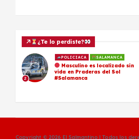
d
a
s
¿Te lo perdiste?
POLICIACA
SALAMANCA
ado
Masculino es localizado sin
vida en Praderas del Sol
os,
#Salamanca
2
Copyright © 2026 El Salmantino | Todos los de