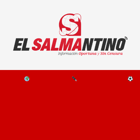
El Salmantino - medios/noticias/editorial
NAL
EL MUNDO
EDITORIALES
D