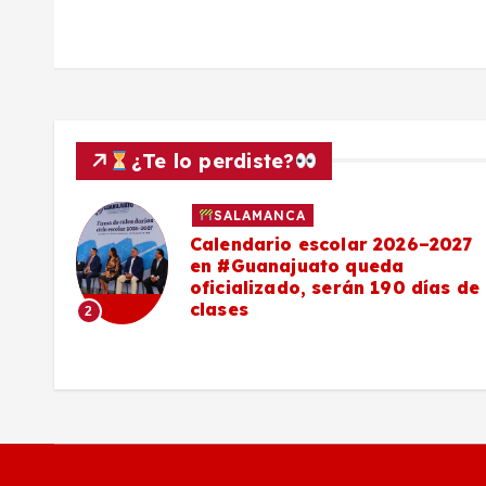
¿Te lo perdiste?
SALAMANCA
Calendario escolar 2026–2027
al
en #Guanajuato queda
el
oficializado, serán 190 días de
clases
2
o