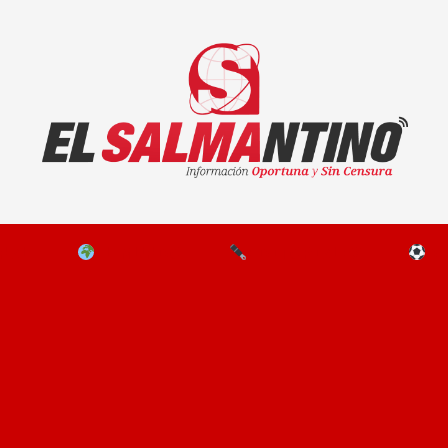
El Salmantino - medios/noticias/editorial
NAL
EL MUNDO
EDITORIALES
D