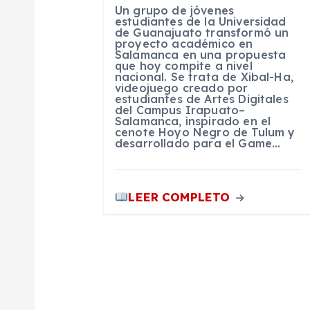
Un grupo de jóvenes
e
estudiantes de la Universidad
de Guanajuato transformó un
proyecto académico en
n
Salamanca en una propuesta
que hoy compite a nivel
nacional. Se trata de Xibal-Ha,
videojuego creado por
t
estudiantes de Artes Digitales
del Campus Irapuato–
Salamanca, inspirado en el
r
cenote Hoyo Negro de Tulum y
desarrollado para el Game…
a
LEER COMPLETO
d
a
s