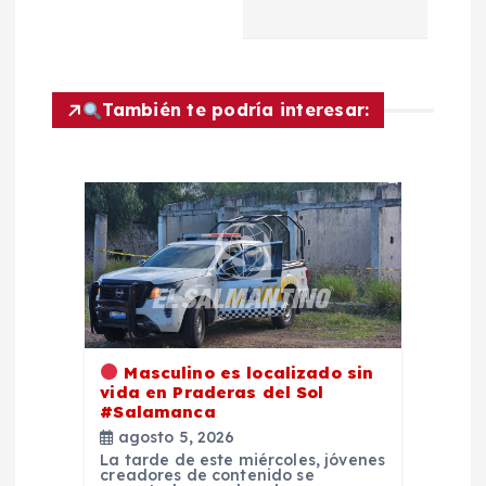
a
c
i
También te podría interesar:
ó
n
d
e
e
Masculino es localizado sin
vida en Praderas del Sol
n
#Salamanca
agosto 5, 2026
La tarde de este miércoles, jóvenes
t
creadores de contenido se