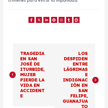
crímenes para evitar la impunidad.
N
TRAGEDIA
LOS
a
EN SAN
DESPIDEN
JOSÉ DE
ENTRE
ITURBIDE,
LÁGRIMAS
v
MUJER
E
PIERDE LA
INDIGNAC
e
VIDA EN
IÓN EN
ACCIDENT
SAN
g
E
FELIPE,
GUANAJUA
TO