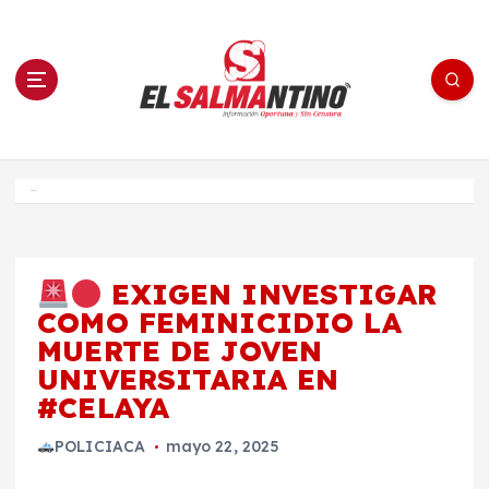
S
a
l
t
a
r
a
l
c
o
El Salmantino - medios/noticias/editorial
n
t
e
Inicio
n
i
d
o
EXIGEN INVESTIGAR
COMO FEMINICIDIO LA
MUERTE DE JOVEN
UNIVERSITARIA EN
#CELAYA
POLICIACA
mayo 22, 2025