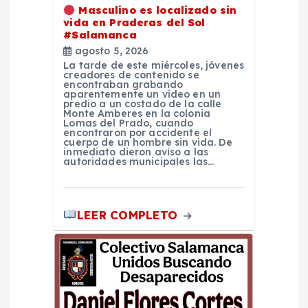
Masculino es localizado sin
e
vida en Praderas del Sol
#Salamanca
n
agosto 5, 2026
La tarde de este miércoles, jóvenes
creadores de contenido se
t
encontraban grabando
aparentemente un vídeo en un
predio a un costado de la calle
Monte Amberes en la colonia
r
Lomas del Prado, cuando
encontraron por accidente el
cuerpo de un hombre sin vida. De
a
inmediato dieron aviso a las
autoridades municipales las…
d
LEER COMPLETO
a
s