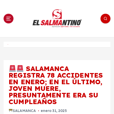
S
a
l
t
a
r
a
l
c
o
El Salmantino - medios/noticias/editorial
n
t
e
Inicio
n
i
d
o
SALAMANCA
REGISTRA 78 ACCIDENTES
EN ENERO; EN EL ÚLTIMO,
JOVEN MUERE,
PRESUNTAMENTE ERA SU
CUMPLEAÑOS
SALAMANCA
enero 31, 2025