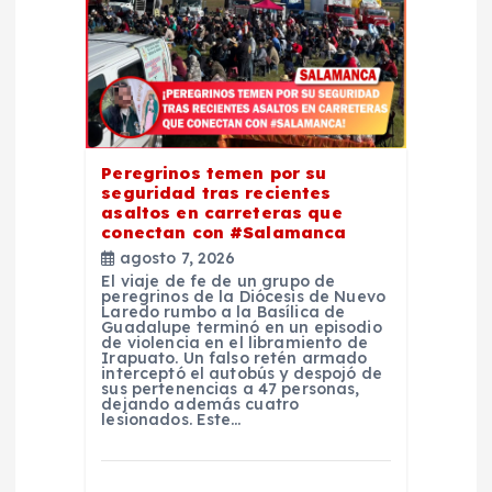
e
e
n
Peregrinos temen por su
t
seguridad tras recientes
asaltos en carreteras que
conectan con #Salamanca
r
agosto 7, 2026
El viaje de fe de un grupo de
a
peregrinos de la Diócesis de Nuevo
Laredo rumbo a la Basílica de
Guadalupe terminó en un episodio
d
de violencia en el libramiento de
Irapuato. Un falso retén armado
interceptó el autobús y despojó de
sus pertenencias a 47 personas,
a
dejando además cuatro
lesionados. Este…
s