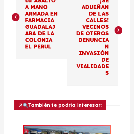
ca ASALTO
¡SE
A MANO
ADUEÑAN
v
ARMADA EN
DE LAS
FARMACIA
CALLES!
e
GUADALAJ
VECINOS
ARA DE LA
DE OTEROS
g
COLONIA
DENUNCIA
EL PERUL
N
a
INVASIÓN
DE
c
VIALIDADE
S
i
ó
También te podría interesar:
n
d