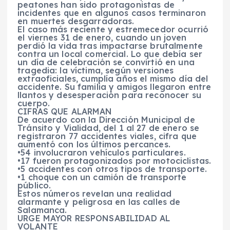
peatones han sido protagonistas de
incidentes que en algunos casos terminaron
en muertes desgarradoras.
El caso más reciente y estremecedor ocurrió
el viernes 31 de enero, cuando un joven
perdió la vida tras impactarse brutalmente
contra un local comercial. Lo que debía ser
un día de celebración se convirtió en una
tragedia: la víctima, según versiones
extraoficiales, cumplía años el mismo día del
accidente. Su familia y amigos llegaron entre
llantos y desesperación para reconocer su
cuerpo.
CIFRAS QUE ALARMAN
De acuerdo con la Dirección Municipal de
Tránsito y Vialidad, del 1 al 27 de enero se
registraron 77 accidentes viales, cifra que
aumentó con los últimos percances.
•54 involucraron vehículos particulares.
•17 fueron protagonizados por motociclistas.
•5 accidentes con otros tipos de transporte.
•1 choque con un camión de transporte
público.
Estos números revelan una realidad
alarmante y peligrosa en las calles de
Salamanca.
URGE MAYOR RESPONSABILIDAD AL
VOLANTE